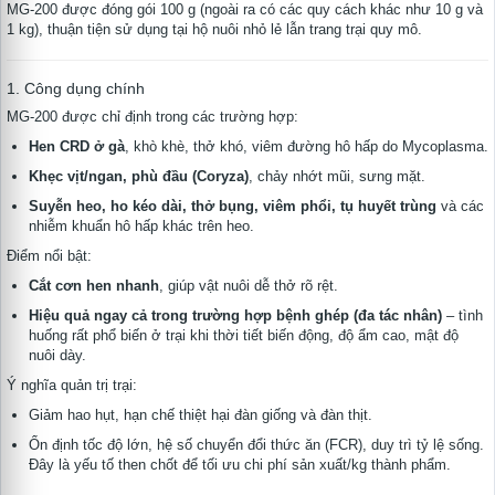
MG-200 được đóng gói 100 g (ngoài ra có các quy cách khác như 10 g và
1 kg), thuận tiện sử dụng tại hộ nuôi nhỏ lẻ lẫn trang trại quy mô.
1. Công dụng chính
MG-200 được chỉ định trong các trường hợp:
Hen CRD ở gà
, khò khè, thở khó, viêm đường hô hấp do Mycoplasma.
Khẹc vịt/ngan, phù đầu (Coryza)
, chảy nhớt mũi, sưng mặt.
Suyễn heo, ho kéo dài, thở bụng, viêm phổi, tụ huyết trùng
và các
nhiễm khuẩn hô hấp khác trên heo.
Điểm nổi bật:
Cắt cơn hen nhanh
, giúp vật nuôi dễ thở rõ rệt.
Hiệu quả ngay cả trong trường hợp bệnh ghép (đa tác nhân)
– tình
huống rất phổ biến ở trại khi thời tiết biến động, độ ẩm cao, mật độ
nuôi dày.
Ý nghĩa quản trị trại:
Giảm hao hụt, hạn chế thiệt hại đàn giống và đàn thịt.
Ổn định tốc độ lớn, hệ số chuyển đổi thức ăn (FCR), duy trì tỷ lệ sống.
Đây là yếu tố then chốt để tối ưu chi phí sản xuất/kg thành phẩm.