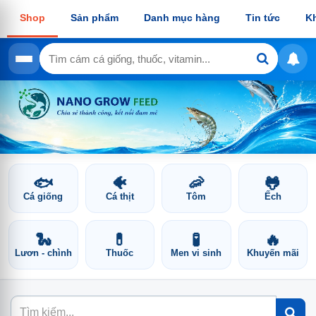
Shop
Sản phẩm
Danh mục hàng
Tin tức
K
🐟
🐠
🦐
🐸
Cá giống
Cá thịt
Tôm
Ếch
🐍
💊
🧪
🔥
Lươn - chình
Thuốc
Men vi sinh
Khuyến mãi