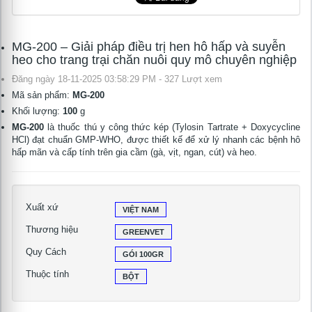
MG-200 – Giải pháp điều trị hen hô hấp và suyễn
heo cho trang trại chăn nuôi quy mô chuyên nghiệp
Đăng ngày 18-11-2025 03:58:29 PM - 327 Lượt xem
Mã sản phẩm:
MG-200
Khối lượng:
100
g
MG-200
là thuốc thú y công thức kép (Tylosin Tartrate + Doxycycline
HCl) đạt chuẩn GMP-WHO, được thiết kế để xử lý nhanh các bệnh hô
hấp mãn và cấp tính trên gia cầm (gà, vịt, ngan, cút) và heo.
Xuất xứ
VIỆT NAM
Thương hiệu
GREENVET
Quy Cách
GÓI 100GR
Thuộc tính
BỘT