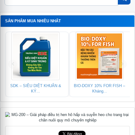
SẢN PHẨM MUA NHIỀU NHẤT
SDK – SIÊU DIỆT KHUẨN &
BIO-DOXY 10% FOR FISH –
KÝ...
Kháng...