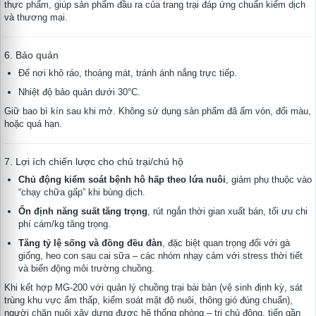
thực phẩm, giúp sản phẩm đầu ra của trang trại đáp ứng chuẩn kiểm dịch
và thương mại.
6. Bảo quản
Để nơi khô ráo, thoáng mát, tránh ánh nắng trực tiếp.
Nhiệt độ bảo quản dưới 30°C.
Giữ bao bì kín sau khi mở. Không sử dụng sản phẩm đã ẩm vón, đổi màu,
hoặc quá hạn.
7. Lợi ích chiến lược cho chủ trại/chủ hộ
Chủ động kiểm soát bệnh hô hấp theo lứa nuôi
, giảm phụ thuộc vào
“chạy chữa gấp” khi bùng dịch.
Ổn định năng suất tăng trọng
, rút ngắn thời gian xuất bán, tối ưu chi
phí cám/kg tăng trọng.
Tăng tỷ lệ sống và đồng đều đàn
, đặc biệt quan trọng đối với gà
giống, heo con sau cai sữa – các nhóm nhạy cảm với stress thời tiết
và biến động môi trường chuồng.
Khi kết hợp MG-200 với quản lý chuồng trại bài bản (vệ sinh định kỳ, sát
trùng khu vực ẩm thấp, kiểm soát mật độ nuôi, thông gió đúng chuẩn),
te
người chăn nuôi xây dựng được hệ thống phòng – trị chủ động, tiến gần