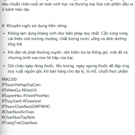
tiêu chuẩn chăn nuôi an toàn sinh học và thương mại hóa sản phẩm đầu ra
ở kênh hiện đại.
8. Khuyến nghị sử dụng bền vững
tử
Không lạm dụng kháng sinh như biện pháp duy nhất. Cần song song
cải thiện môi trường chuồng, chất lượng nước uống và dinh dưỡng
tổng thể.
Khi đàn tái phát thường xuyên, nên kiểm tra lại thông gió, mật độ và
chương trình vaccine hô hấp của trại.
Ghi chép ngày dùng thuốc, liều lượng, ngày ngưng thuốc để đáp ứng
truy xuất nguồn gốc khi bán hàng cho đại lý, lò mổ, chuỗi thực phẩm.
#MG200
#ThuocHoHapGiaCam
#TriHenGa #KhetVit
#SuyenHeo #ViemPhoiHeo
#ThuyXanh #Greenvet
#ThuocChanNuoiGMPWHO
#ChanNuoiAnToan
#ChanNuoiTayNinh
#TrangTraiChanNuoi