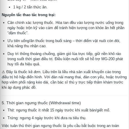
1 kg / 2 tấn thức ăn.
Nguyên tắc thao tác trong trại:
Cân chính xác lượng thuốc. Hòa tan đều vào lượng nước uống trong
ngày hoặc trộn kỹ vào cám để tránh hiện tượng con khỏe ăn hết phần
“đậm thuốc”.
Ưu tiên uống/ăn thuốc trong buổi sáng – thời điểm vật nuôi còn đói,
khả năng thu nhận cao.
Duy trì thông thoáng chuồng, giảm gió lùa trực tiếp, giữ nền khô ráo
trong suốt thời gian điều trị. Điều kiện nuôi tốt sẽ hỗ trợ MG-200 phát
huy tối đa hiệu quả.
⚠ Đây là thuốc kê đơn. Liều trên là liều nhà sản xuất khuyến cáo trong
điều trị hô hấp điển hình. Với đàn nái mang thai, đàn con yếu, hoặc trường
hợp viêm phổi nặng kéo dài, cần bác sĩ thú y trực tiếp thăm khám trước
khi áp dụng phác đồ.
5. Thời gian ngưng thuốc (Withdrawal time)
Thịt: ngưng thuốc ít nhất 15 ngày trước khi xuất bán/giết mổ.
Trứng: ngưng 4 ngày trước khi đưa ra tiêu thụ.
Việc tuân thủ thời gian ngưng thuốc là yêu cầu bắt buộc trong an toàn