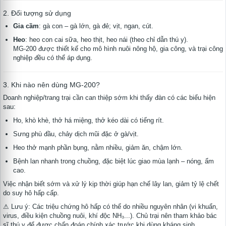
2. Đối tượng sử dụng
Gia cầm
: gà con – gà lớn, gà đẻ; vịt, ngan, cút.
Heo
: heo con cai sữa, heo thịt, heo nái (theo chỉ dẫn thú y).
MG-200 được thiết kế cho mô hình nuôi nông hộ, gia công, và trại công
nghiệp đều có thể áp dụng.
3. Khi nào nên dùng MG-200?
Doanh nghiệp/trang trại cần can thiệp sớm khi thấy đàn có các biểu hiện
sau:
Ho, khò khè, thở há miệng, thở kéo dài có tiếng rít.
Sưng phù đầu, chảy dịch mũi đặc ở gà/vịt.
Heo thở mạnh phần bụng, nằm nhiều, giảm ăn, chậm lớn.
Bệnh lan nhanh trong chuồng, đặc biệt lúc giao mùa lạnh – nóng, ẩm
cao.
Việc nhận biết sớm và xử lý kịp thời giúp hạn chế lây lan, giảm tỷ lệ chết
do suy hô hấp cấp.
⚠ Lưu ý: Các triệu chứng hô hấp có thể do nhiều nguyên nhân (vi khuẩn,
virus, điều kiện chuồng nuôi, khí độc NH₃...). Chủ trại nên tham khảo bác
sĩ thú y để được chẩn đoán chính xác trước khi dùng kháng sinh.