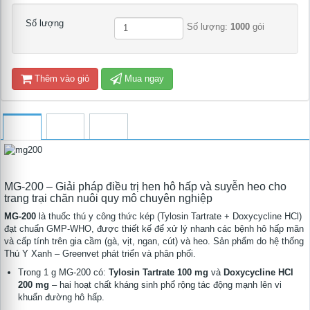
Số lượng
Số lượng:
1000
gói
Thêm vào giỏ
Mua ngay
MG-200 – Giải pháp điều trị hen hô hấp và suyễn heo cho
trang trại chăn nuôi quy mô chuyên nghiệp
MG-200
là thuốc thú y công thức kép (Tylosin Tartrate + Doxycycline HCl)
đạt chuẩn GMP-WHO, được thiết kế để xử lý nhanh các bệnh hô hấp mãn
và cấp tính trên gia cầm (gà, vịt, ngan, cút) và heo. Sản phẩm do hệ thống
Thú Y Xanh – Greenvet phát triển và phân phối.
Trong 1 g MG-200 có:
Tylosin Tartrate 100 mg
và
Doxycycline HCl
200 mg
– hai hoạt chất kháng sinh phổ rộng tác động mạnh lên vi
khuẩn đường hô hấp.