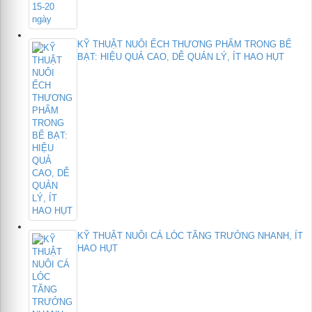
KỸ THUẬT NUÔI ẾCH THƯƠNG PHẨM TRONG BỂ
BẠT: HIỆU QUẢ CAO, DỄ QUẢN LÝ, ÍT HAO HỤT
KỸ THUẬT NUÔI CÁ LÓC TĂNG TRƯỞNG NHANH, ÍT
HAO HỤT