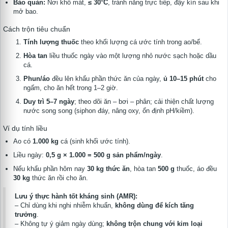
Bảo quản:
Nơi khô mát,
≤ 30°C
, tránh nắng trực tiếp, đậy kín sau khi
mở bao.
Cách trộn tiêu chuẩn
Tính lượng thuốc
theo khối lượng cá ước tính trong ao/bể.
Hòa tan
liều thuốc ngày vào một lượng nhỏ nước sạch hoặc dầu
cá.
Phun/áo
đều lên khẩu phần thức ăn của ngày,
ủ 10–15 phút
cho
ngấm, cho ăn hết trong 1–2 giờ.
Duy trì 5–7 ngày
; theo dõi ăn – bơi – phân; cải thiện chất lượng
nước song song (siphon đáy, nâng oxy, ổn định pH/kiềm).
Ví dụ tính liều
Ao có
1.000 kg
cá (sinh khối ước tính).
Liều ngày:
0,5 g × 1.000 = 500 g sản phẩm/ngày
.
Nếu khẩu phần hôm nay
30 kg thức ăn
, hòa tan
500 g
thuốc, áo đều
30 kg
thức ăn rồi cho ăn.
Lưu ý thực hành tốt kháng sinh (AMR):
– Chỉ dùng khi nghi nhiễm khuẩn,
không dùng để kích tăng
trưởng
.
– Không tự ý giảm ngày dùng;
không trộn chung với kim loại