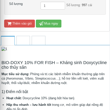
Số lượng
Số lượng:
997
cái
Thêm vào giỏ
Mua ngay
BIO-DOXY 10% FOR FISH – Kháng sinh Doxycycline
cho thủy sản
Mục tiêu sử dụng:
Phòng và trị các bệnh nhiễm khuẩn thường gặp trên
cá (Aeromonas, Vibrio, Streptococcus…); hỗ trợ liền vết loét, viêm xuất
huyết, thối vây/đuôi, nhiễm khuẩn đường ruột.
1) Điểm nổi bật
Hoạt chất:
Doxycycline 10% (dạng bột hòa tan).
Hấp thu nhanh – lưu hành tốt
trong cơ, mô viêm giúp đạt nồng độ
điều trị ổn định.