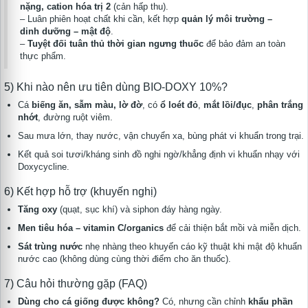
nặng, cation hóa trị 2
(cản hấp thu).
– Luân phiên hoạt chất khi cần, kết hợp
quản lý môi trường –
dinh dưỡng – mật độ
.
–
Tuyệt đối tuân thủ thời gian ngưng thuốc
để bảo đảm an toàn
thực phẩm.
5) Khi nào nên ưu tiên dùng BIO-DOXY 10%?
Cá
biếng ăn, sẫm màu, lờ đờ
, có
ổ loét đỏ
,
mắt lồi/đục
,
phân trắng
nhớt
, đường ruột viêm.
Sau mưa lớn, thay nước, vận chuyển xa, bùng phát vi khuẩn trong trại.
Kết quả soi tươi/kháng sinh đồ nghi ngờ/khẳng định vi khuẩn nhạy với
Doxycycline.
6) Kết hợp hỗ trợ (khuyến nghị)
Tăng oxy
(quạt, sục khí) và siphon đáy hàng ngày.
Men tiêu hóa – vitamin C/organics
để cải thiện bắt mồi và miễn dịch.
Sát trùng nước
nhẹ nhàng theo khuyến cáo kỹ thuật khi mật độ khuẩn
nước cao (không dùng cùng thời điểm cho ăn thuốc).
7) Câu hỏi thường gặp (FAQ)
Dùng cho cá giống được không?
Có, nhưng cần chỉnh
khẩu phần