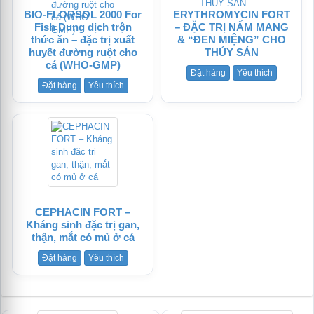
BIO-FLORSOL 2000 For
ERYTHROMYCIN FORT
Fish Dung dịch trộn
– ĐẶC TRỊ NẤM MANG
thức ăn – đặc trị xuất
& “ĐEN MIỆNG” CHO
huyết đường ruột cho
THỦY SẢN
cá (WHO-GMP)
tử
Đặt hàng
Yêu thích
Đặt hàng
Yêu thích
CEPHACIN FORT –
Kháng sinh đặc trị gan,
thận, mắt có mủ ở cá
Đặt hàng
Yêu thích