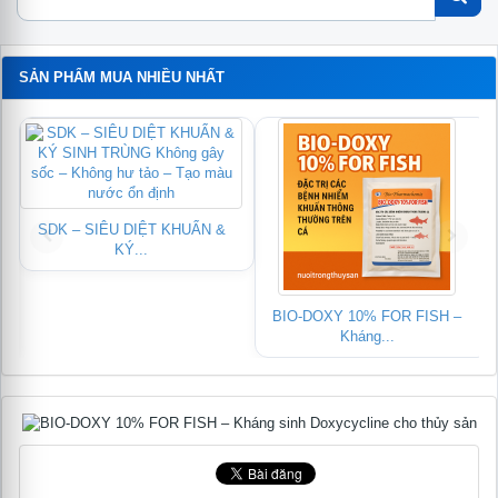
SẢN PHẨM MUA NHIỀU NHẤT
Chống Còi – Kích Mồi (Chiết...
THỨC ĂN HỖN HỢP DẠNG VIÊN
NỔI...