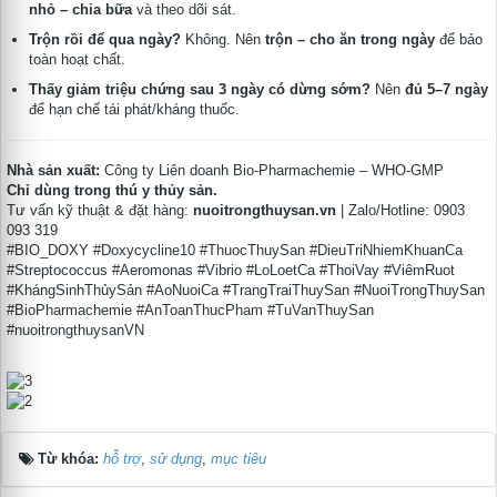
nhỏ – chia bữa
và theo dõi sát.
Trộn rồi để qua ngày?
Không. Nên
trộn – cho ăn trong ngày
để bảo
toàn hoạt chất.
Thấy giảm triệu chứng sau 3 ngày có dừng sớm?
Nên
đủ 5–7 ngày
để hạn chế tái phát/kháng thuốc.
Nhà sản xuất:
Công ty Liên doanh Bio-Pharmachemie – WHO-GMP
Chỉ dùng trong thú y thủy sản.
Tư vấn kỹ thuật & đặt hàng:
nuoitrongthuysan.vn
| Zalo/Hotline: 0903
093 319
#BIO_DOXY #Doxycycline10 #ThuocThuySan #DieuTriNhiemKhuanCa
#Streptococcus #Aeromonas #Vibrio #LoLoetCa #ThoiVay #ViêmRuot
#KhángSinhThủySản #AoNuoiCa #TrangTraiThuySan #NuoiTrongThuySan
#BioPharmachemie #AnToanThucPham #TuVanThuySan
#nuoitrongthuysanVN
Từ khóa:
hỗ trợ
,
sử dụng
,
mục tiêu