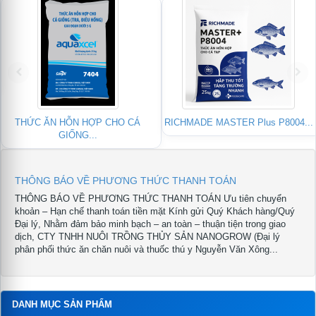
SDK – SIÊU DIỆT KHUẨN & KÝ...
BIO-DOXY 10% FOR FISH –
Kháng...
THÔNG BÁO VỀ PHƯƠNG THỨC THANH TOÁN
THÔNG BÁO VỀ PHƯƠNG THỨC THANH TOÁN Ưu tiên chuyển
khoản – Hạn chế thanh toán tiền mặt Kính gửi Quý Khách hàng/Quý
Đại lý, Nhằm đảm bảo minh bạch – an toàn – thuận tiện trong giao
dịch, CTY TNHH NUÔI TRỒNG THỦY SẢN NANOGROW (Đại lý
phân phối thức ăn chăn nuôi và thuốc thú y Nguyễn Văn Xông...
DANH MỤC SẢN PHẨM