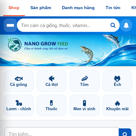
Shop
Sản phẩm
Danh mục hàng
Tin tức
K
🐟
🐠
🦐
🐸
Cá giống
Cá thịt
Tôm
Ếch
🐍
💊
🧪
🔥
Lươn - chình
Thuốc
Men vi sinh
Khuyến mãi