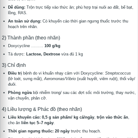
Dễ dùng:
Trộn trực tiếp vào thức ăn; phù hợp trại nuôi ao đất, bể bạt,
lồng, RAS.
An toàn sử dụng:
Có khuyến cáo thời gian ngưng thuốc trước thu
hoạch trên nhãn.
2) Thành phần (theo nhãn)
Doxycycline ………
100 g/kg
Tá dược:
Lactose, Dextrose
vừa đủ 1 kg
3) Chỉ định
Điều trị
bệnh do vi khuẩn nhạy cảm với Doxycycline:
Streptococcus
(lở loét, sưng mắt),
Aeromonas/Vibrio
(xuất huyết, viêm ruột), thối vây/
đuôi.
Phòng ngừa
bội nhiễm trong/ sau các đợt sốc môi trường, thay nước,
vận chuyển, phân cỡ.
4) Liều lượng & Phác đồ (theo nhãn)
Liều khuyến cáo:
0,5 g sản phẩm/ kg cá/ngày
,
trộn vào thức ăn
,
cho ăn
liên tục 5–7 ngày
.
Thời gian ngưng thuốc:
20 ngày
trước thu hoạch.