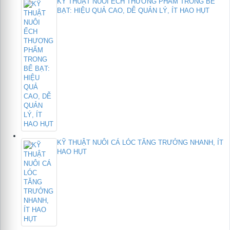
KỸ THUẬT NUÔI ẾCH THƯƠNG PHẨM TRONG BỂ
BẠT: HIỆU QUẢ CAO, DỄ QUẢN LÝ, ÍT HAO HỤT
KỸ THUẬT NUÔI CÁ LÓC TĂNG TRƯỞNG NHANH, ÍT
HAO HỤT