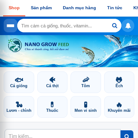
Shop
Sản phẩm
Danh mục hàng
Tin tức
K
🐟
🐠
🦐
🐸
Cá giống
Cá thịt
Tôm
Ếch
🐍
💊
🧪
🔥
Lươn - chình
Thuốc
Men vi sinh
Khuyến mãi