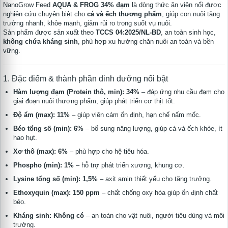
NanoGrow Feed
AQUA & FROG 34% đạm
là dòng thức ăn viên nổi được
nghiên cứu chuyên biệt cho
cá và ếch thương phẩm
, giúp con nuôi tăng
trưởng nhanh, khỏe mạnh, giảm rủi ro trong suốt vụ nuôi.
Sản phẩm được sản xuất theo
TCCS 04:2025/NL-BD
, an toàn sinh học,
không chứa kháng sinh
, phù hợp xu hướng chăn nuôi an toàn và bền
vững.
1. Đặc điểm & thành phần dinh dưỡng nổi bật
Hàm lượng đạm (Protein thô, min): 34%
– đáp ứng nhu cầu đạm cho
giai đoạn nuôi thương phẩm, giúp phát triển cơ thịt tốt.
Độ ẩm (max): 11%
– giúp viên cám ổn định, hạn chế nấm mốc.
Béo tổng số (min): 6%
– bổ sung năng lượng, giúp cá và ếch khỏe, ít
hao hụt.
Xơ thô (max): 6%
– phù hợp cho hệ tiêu hóa.
Phospho (min): 1%
– hỗ trợ phát triển xương, khung cơ.
Lysine tổng số (min): 1,5%
– axit amin thiết yếu cho tăng trưởng.
Ethoxyquin (max): 150 ppm
– chất chống oxy hóa giúp ổn định chất
béo.
Kháng sinh: Không có
– an toàn cho vật nuôi, người tiêu dùng và môi
trường.