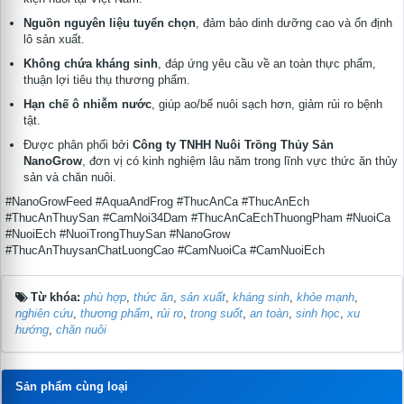
Nguồn nguyên liệu tuyển chọn
, đảm bảo dinh dưỡng cao và ổn định
lô sản xuất.
Không chứa kháng sinh
, đáp ứng yêu cầu về an toàn thực phẩm,
thuận lợi tiêu thụ thương phẩm.
Hạn chế ô nhiễm nước
, giúp ao/bể nuôi sạch hơn, giảm rủi ro bệnh
tật.
Được phân phối bởi
Công ty TNHH Nuôi Trồng Thủy Sản
NanoGrow
, đơn vị có kinh nghiệm lâu năm trong lĩnh vực thức ăn thủy
sản và chăn nuôi.
#NanoGrowFeed #AquaAndFrog #ThucAnCa #ThucAnEch
#ThucAnThuySan #CamNoi34Dam #ThucAnCaEchThuongPham #NuoiCa
#NuoiEch #NuoiTrongThuySan #NanoGrow
#ThucAnThuysanChatLuongCao #CamNuoiCa #CamNuoiEch
Từ khóa:
phù hợp
,
thức ăn
,
sản xuất
,
kháng sinh
,
khỏe mạnh
,
nghiên cứu
,
thương phẩm
,
rủi ro
,
trong suốt
,
an toàn
,
sinh học
,
xu
hướng
,
chăn nuôi
Sản phẩm cùng loại
te