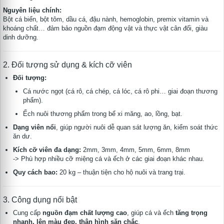
Nguyên liệu chính:
Bột cá biển, bột tôm, dầu cá, đậu nành, hemoglobin, premix vitamin và
khoáng chất… đảm bảo nguồn đạm động vật và thực vật cân đối, giàu
dinh dưỡng.
2. Đối tượng sử dụng & kích cỡ viên
Đối tượng:
Cá nước ngọt (cá rô, cá chép, cá lóc, cá rô phi… giai đoạn thương
phẩm).
Ếch nuôi thương phẩm trong bể xi măng, ao, lồng, bạt.
Dạng viên nổi
, giúp người nuôi dễ quan sát lượng ăn, kiểm soát thức
ăn dư.
Kích cỡ viên đa dạng:
2mm, 3mm, 4mm, 5mm, 6mm, 8mm
-> Phù hợp nhiều cỡ miệng cá và ếch ở các giai đoạn khác nhau.
Quy cách bao:
20 kg – thuận tiện cho hộ nuôi và trang trại.
3. Công dụng nổi bật
Cung cấp
nguồn đạm chất lượng cao
, giúp cá và ếch
tăng trọng
nhanh, lên màu đẹp, thân hình săn chắc
.