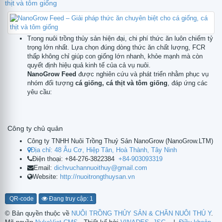
thịt và tôm giống
Trong nuôi trồng thủy sản hiện đại, chi phí thức ăn luôn chiếm tỷ
trọng lớn nhất. Lựa chọn đúng dòng thức ăn chất lượng, FCR
thấp không chỉ giúp con giống lớn nhanh, khỏe mạnh mà còn
quyết định hiệu quả kinh tế của cả vụ nuôi.
NanoGrow Feed
được nghiên cứu và phát triển nhằm phục vụ
nhóm đối tượng
cá giống, cá thịt và tôm giống
, đáp ứng các
yêu cầu:
Công ty chủ quản
Công ty TNHH Nuôi Trồng Thuỷ Sản NanoGrow
(
NanoGrow.LTM
)
Địa chỉ:
48 Âu Cơ, Hiệp Tân, Hoà Thành, Tây Ninh
Điện thoại:
+84-276-3822384
+84-903093319
Email:
dichvuchannuoithuy@gmail.com
Website:
http://nuoitrongthuysan.vn
QR-code
Đang truy cập: 1
© Bản quyền thuộc về
NUÔI TRỒNG THỦY SẢN & CHĂN NUÔI THÚ Y
.