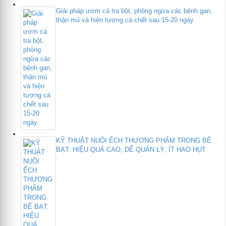
Giải pháp ươm cá tra bột, phòng ngừa các bệnh gan,
thận mủ và hiện tượng cá chết sau 15-20 ngày
KỸ THUẬT NUÔI ẾCH THƯƠNG PHẨM TRONG BỂ
BẠT: HIỆU QUẢ CAO, DỄ QUẢN LÝ, ÍT HAO HỤT