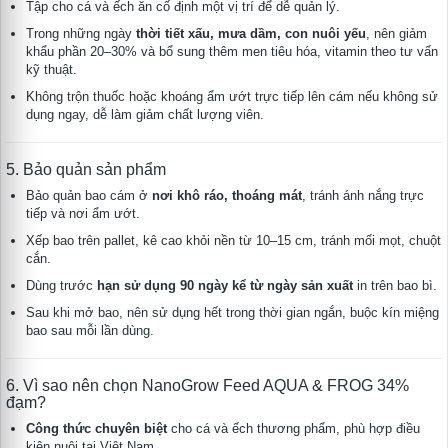
Tập cho cá và ếch ăn cố định một vị trí để dễ quản lý.
Trong những ngày
thời tiết xấu, mưa dầm, con nuôi yếu
, nên giảm
khẩu phần 20–30% và bổ sung thêm men tiêu hóa, vitamin theo tư vấn
kỹ thuật.
Không trộn thuốc hoặc khoáng ẩm ướt trực tiếp lên cám nếu không sử
dụng ngay, dễ làm giảm chất lượng viên.
5. Bảo quản sản phẩm
Bảo quản bao cám ở
nơi khô ráo, thoáng mát
, tránh ánh nắng trực
tiếp và nơi ẩm ướt.
Xếp bao trên pallet, kê cao khỏi nền từ 10–15 cm, tránh mối mọt, chuột
cắn.
Dùng trước
hạn sử dụng 90 ngày kể từ ngày sản xuất
in trên bao bì.
Sau khi mở bao, nên sử dụng hết trong thời gian ngắn, buộc kín miệng
bao sau mỗi lần dùng.
6. Vì sao nên chọn NanoGrow Feed AQUA & FROG 34%
đạm?
Công thức chuyên biệt
cho cá và ếch thương phẩm, phù hợp điều
kiện nuôi tại Việt Nam.