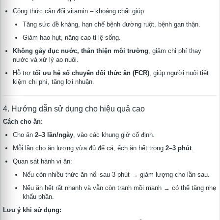
Công thức cân đối vitamin – khoáng chất giúp:
Tăng sức đề kháng, hạn chế bệnh đường ruột, bệnh gan thận.
Giảm hao hụt, nâng cao tỉ lệ sống.
Không gây đục nước, thân thiện môi trường
, giảm chi phí thay
nước và xử lý ao nuôi.
Hỗ trợ
tối ưu hệ số chuyển đổi thức ăn (FCR)
, giúp người nuôi tiết
kiệm chi phí, tăng lợi nhuận.
4. Hướng dẫn sử dụng cho hiệu quả cao
Cách cho ăn:
Cho ăn
2–3 lần/ngày
, vào các khung giờ cố định.
Mỗi lần cho ăn lượng vừa đủ để cá, ếch ăn hết trong
2–3 phút
.
Quan sát hành vi ăn:
Nếu còn nhiều thức ăn nổi sau 3 phút → giảm lượng cho lần sau.
Nếu ăn hết rất nhanh và vẫn còn tranh mồi mạnh → có thể tăng nhẹ
khẩu phần.
Lưu ý khi sử dụng: