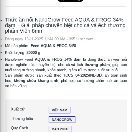
Thức ăn nổi NanoGrow Feed AQUA & FROG 34%
đạm – Giải pháp chuyên biệt cho cá và ếch thương
phẩm Viên 8mm
Đăng ngày 16-11-2025 11:44:00 AM - 395 Lượt xem
Mã sản phẩm:
Feed AQUA & FROG 34/8
Khối lượng:
20000
g
NanoGrow Feed
AQUA & FROG 34% đạm
là dòng thức ăn viên nổi
được nghiên cứu chuyên biệt cho
cá và ếch thương phẩm
, giúp con
nuôi tăng trưởng nhanh, khỏe mạnh, giảm rủi ro trong suốt vụ nuôi.
Sản phẩm được sản xuất theo
TCCS 04:2025/NL-BD
, an toàn sinh
học,
không chứa kháng sinh
, phù hợp xu hướng chăn nuôi an toàn
và bền vững.
Xuất xứ
VIỆT NAM
Thương hiệu
NANOGROW
Quy Cách
BAO 20KG