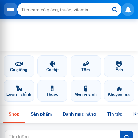
🐟
🐠
🦐
🐸
Cá giống
Cá thịt
Tôm
Ếch
🐍
💊
🧪
🔥
Lươn - chình
Thuốc
Men vi sinh
Khuyến mãi
Shop
Sản phẩm
Danh mục hàng
Tin tức
K