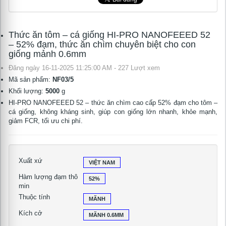
Thức ăn tôm – cá giống HI-PRO NANOFEEED 52
– 52% đạm, thức ăn chìm chuyên biệt cho con
giống mảnh 0.6mm
Đăng ngày 16-11-2025 11:25:00 AM - 227 Lượt xem
Mã sản phẩm:
NF03/5
Khối lượng:
5000
g
HI-PRO NANOFEEED 52 – thức ăn chìm cao cấp 52% đạm cho tôm –
cá giống, không kháng sinh, giúp con giống lớn nhanh, khỏe mạnh,
giảm FCR, tối ưu chi phí.
Xuất xứ
VIỆT NAM
Hàm lượng đạm thô
52%
min
Thuộc tính
MÃNH
Kích cở
MÃNH 0.6MM