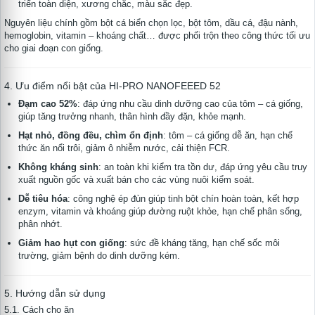
triển toàn diện, xương chắc, màu sắc đẹp.
Nguyên liệu chính gồm bột cá biển chọn lọc, bột tôm, dầu cá, đậu nành,
hemoglobin, vitamin – khoáng chất… được phối trộn theo công thức tối ưu
cho giai đoạn con giống.
4. Ưu điểm nổi bật của HI-PRO NANOFEEED 52
Đạm cao 52%
: đáp ứng nhu cầu dinh dưỡng cao của tôm – cá giống,
giúp tăng trưởng nhanh, thân hình đầy đặn, khỏe mạnh.
Hạt nhỏ, đồng đều, chìm ổn định
: tôm – cá giống dễ ăn, hạn chế
thức ăn nổi trôi, giảm ô nhiễm nước, cải thiện FCR.
Không kháng sinh
: an toàn khi kiểm tra tồn dư, đáp ứng yêu cầu truy
xuất nguồn gốc và xuất bán cho các vùng nuôi kiểm soát.
Dễ tiêu hóa
: công nghệ ép đùn giúp tinh bột chín hoàn toàn, kết hợp
enzym, vitamin và khoáng giúp đường ruột khỏe, hạn chế phân sống,
phân nhớt.
Giảm hao hụt con giống
: sức đề kháng tăng, hạn chế sốc môi
trường, giảm bệnh do dinh dưỡng kém.
5. Hướng dẫn sử dụng
5.1. Cách cho ăn