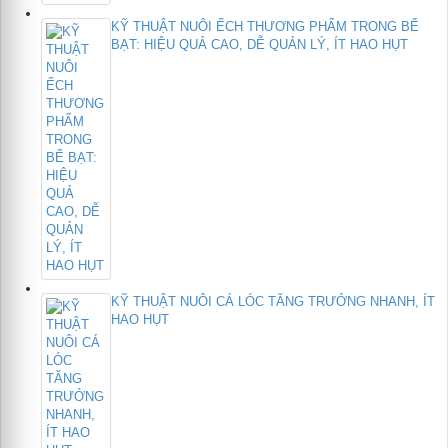
KỸ THUẬT NUÔI ẾCH THƯƠNG PHẨM TRONG BỂ
BẠT: HIỆU QUẢ CAO, DỄ QUẢN LÝ, ÍT HAO HỤT
KỸ THUẬT NUÔI CÁ LÓC TĂNG TRƯỞNG NHANH, ÍT
HAO HỤT