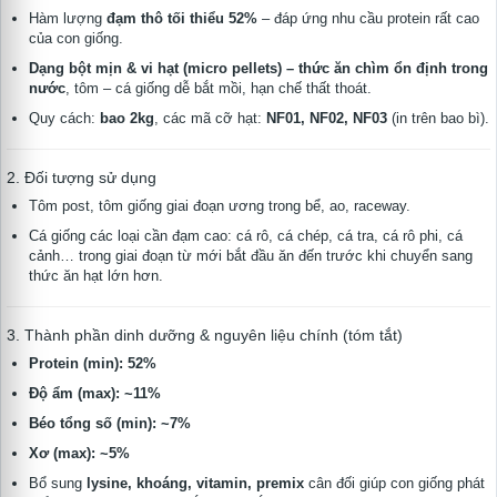
Hàm lượng
đạm thô tối thiểu 52%
– đáp ứng nhu cầu protein rất cao
của con giống.
Dạng bột mịn & vi hạt (micro pellets) – thức ăn chìm ổn định trong
nước
, tôm – cá giống dễ bắt mồi, hạn chế thất thoát.
Quy cách:
bao 2kg
, các mã cỡ hạt:
NF01, NF02, NF03
(in trên bao bì).
2. Đối tượng sử dụng
Tôm post, tôm giống giai đoạn ương trong bể, ao, raceway.
Cá giống các loại cần đạm cao: cá rô, cá chép, cá tra, cá rô phi, cá
cảnh… trong giai đoạn từ mới bắt đầu ăn đến trước khi chuyển sang
thức ăn hạt lớn hơn.
3. Thành phần dinh dưỡng & nguyên liệu chính (tóm tắt)
Protein (min): 52%
Độ ẩm (max): ~11%
Béo tổng số (min): ~7%
Xơ (max): ~5%
Bổ sung
lysine, khoáng, vitamin, premix
cân đối giúp con giống phát