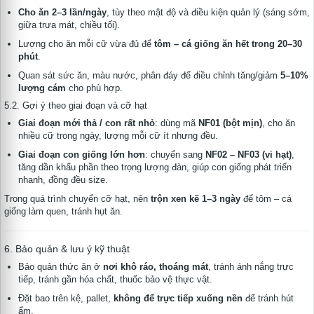
Cho ăn 2–3 lần/ngày
, tùy theo mật độ và điều kiện quản lý (sáng sớm,
giữa trưa mát, chiều tối).
Lượng cho ăn mỗi cữ vừa đủ để
tôm – cá giống ăn hết trong 20–30
phút
.
Quan sát sức ăn, màu nước, phân đáy để điều chỉnh tăng/giảm
5–10%
lượng cám
cho phù hợp.
5.2. Gợi ý theo giai đoạn và cỡ hạt
Giai đoạn mới thả / con rất nhỏ
: dùng mã
NF01 (bột mịn)
, cho ăn
nhiều cữ trong ngày, lượng mỗi cữ ít nhưng đều.
Giai đoạn con giống lớn hơn
: chuyển sang
NF02 – NF03 (vi hạt)
,
tăng dần khẩu phần theo trọng lượng đàn, giúp con giống phát triển
nhanh, đồng đều size.
Trong quá trình chuyển cỡ hạt, nên
trộn xen kẽ 1–3 ngày
để tôm – cá
giống làm quen, tránh hụt ăn.
6. Bảo quản & lưu ý kỹ thuật
Bảo quản thức ăn ở
nơi khô ráo, thoáng mát
, tránh ánh nắng trực
tiếp, tránh gần hóa chất, thuốc bảo vệ thực vật.
Đặt bao trên kệ, pallet,
không để trực tiếp xuống nền
để tránh hút
ẩm.