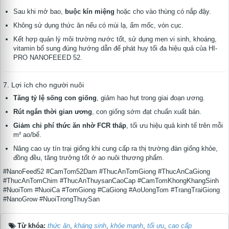
Sau khi mở bao,
buộc kín miệng
hoặc cho vào thùng có nắp đậy.
Không sử dụng thức ăn nếu có mùi lạ, ẩm mốc, vón cục.
Kết hợp quản lý môi trường nước tốt, sử dụng men vi sinh, khoáng,
vitamin bổ sung đúng hướng dẫn để phát huy tối đa hiệu quả của HI-
PRO NANOFEEED 52.
7. Lợi ích cho người nuôi
Tăng tỷ lệ sống con giống
, giảm hao hụt trong giai đoạn ương.
Rút ngắn thời gian ương
, con giống sớm đạt chuẩn xuất bán.
Giảm chi phí thức ăn nhờ FCR thấp
, tối ưu hiệu quả kinh tế trên mỗi
m² ao/bể.
Nâng cao uy tín trại giống khi cung cấp ra thị trường đàn giống khỏe,
đồng đều, tăng trưởng tốt ở ao nuôi thương phẩm.
#NanoFeed52 #CamTom52Dam #ThucAnTomGiong #ThucAnCaGiong
#ThucAnTomChim #ThucAnThuysanCaoCap #CamTomKhongKhangSinh
#NuoiTom #NuoiCa #TomGiong #CaGiong #AoUongTom #TrangTraiGiong
#NanoGrow #NuoiTrongThuySan
Từ khóa:
thức ăn
,
kháng sinh
,
khỏe mạnh
,
tối ưu
,
cao cấp