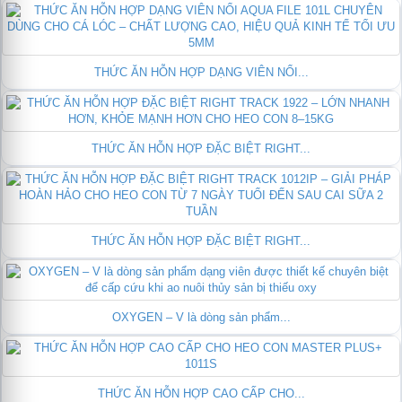
THỨC ĂN HỖN HỢP DẠNG VIÊN NỔI...
THỨC ĂN HỖN HỢP ĐẶC BIỆT RIGHT...
THỨC ĂN HỖN HỢP ĐẶC BIỆT RIGHT...
OXYGEN – V là dòng sản phẩm...
THỨC ĂN HỖN HỢP CAO CẤP CHO...