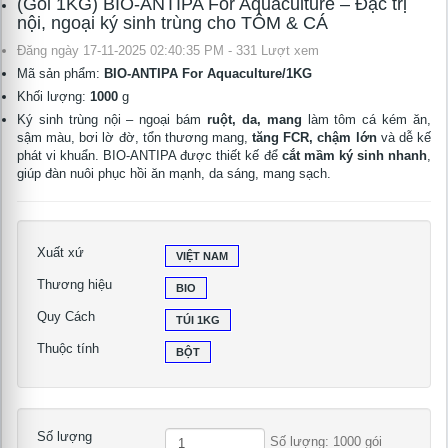
(Gói 1KG) BIO-ANTIPA For Aquaculture – Đặc trị
nội, ngoại ký sinh trùng cho TÔM & CÁ
Đăng ngày 17-11-2025 02:40:35 PM - 331 Lượt xem
Mã sản phẩm:
BIO-ANTIPA For Aquaculture/1KG
tử
Khối lượng:
1000
g
Ký sinh trùng nội – ngoại bám
ruột, da, mang
làm tôm cá kém ăn,
sậm màu, bơi lờ đờ, tổn thương mang,
tăng FCR, chậm lớn
và dễ kế
phát vi khuẩn. BIO-ANTIPA được thiết kế để
cắt mầm ký sinh nhanh
,
giúp đàn nuôi phục hồi ăn mạnh, da sáng, mang sạch.
Xuất xứ
VIỆT NAM
Thương hiệu
BIO
Quy Cách
TÚI 1KG
Thuộc tính
BỘT
Số lượng
Số lượng: 1000 gói