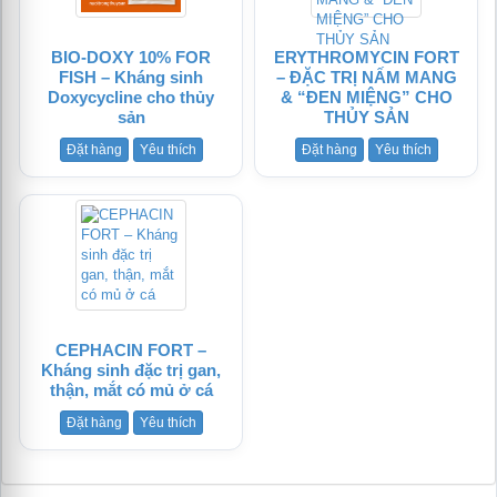
BIO-DOXY 10% FOR
ERYTHROMYCIN FORT
FISH – Kháng sinh
– ĐẶC TRỊ NẤM MANG
Doxycycline cho thủy
& “ĐEN MIỆNG” CHO
sản
THỦY SẢN
Đặt hàng
Yêu thích
Đặt hàng
Yêu thích
CEPHACIN FORT –
Kháng sinh đặc trị gan,
thận, mắt có mủ ở cá
Đặt hàng
Yêu thích