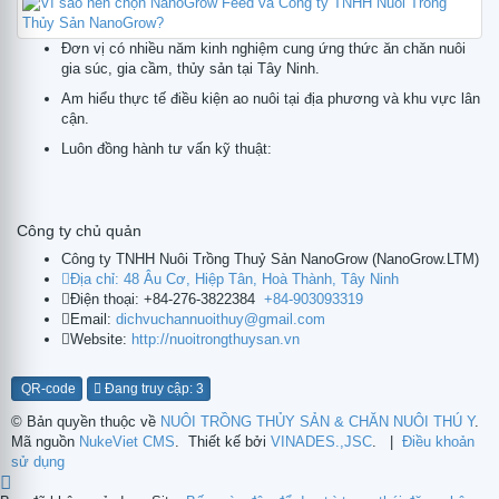
Đơn vị có nhiều năm kinh nghiệm cung ứng thức ăn chăn nuôi
gia súc, gia cầm, thủy sản tại Tây Ninh.
Am hiểu thực tế điều kiện ao nuôi tại địa phương và khu vực lân
cận.
Luôn đồng hành tư vấn kỹ thuật:
Công ty chủ quản
Công ty TNHH Nuôi Trồng Thuỷ Sản NanoGrow
(
NanoGrow.LTM
)
Địa chỉ:
48 Âu Cơ, Hiệp Tân, Hoà Thành, Tây Ninh
Điện thoại:
+84-276-3822384
+84-903093319
Email:
dichvuchannuoithuy@gmail.com
Website:
http://nuoitrongthuysan.vn
QR-code
Đang truy cập: 3
© Bản quyền thuộc về
NUÔI TRỒNG THỦY SẢN & CHĂN NUÔI THÚ Y
.
Mã nguồn
NukeViet CMS
.
Thiết kế bởi
VINADES.,JSC
.
|
Điều khoản
sử dụng