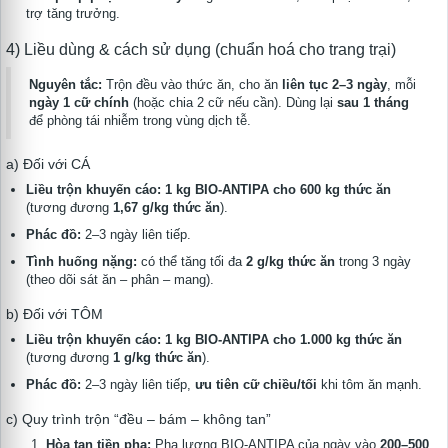
trợ tăng trưởng.
4) Liều dùng & cách sử dụng (chuẩn hoá cho trang trại)
Nguyên tắc:
Trộn đều vào thức ăn, cho ăn
liên tục 2–3 ngày
, mỗi
ngày 1 cữ chính
(hoặc chia 2 cữ nếu cần). Dùng lại
sau 1 tháng
để phòng tái nhiễm trong vùng dịch tễ.
a) Đối với CÁ
Liều trộn khuyến cáo:
1 kg BIO-ANTIPA cho 600 kg thức ăn
(tương đương
1,67 g/kg thức ăn
).
Phác đồ:
2–3 ngày liên tiếp.
Tình huống nặng:
có thể tăng tối đa
2 g/kg thức ăn
trong 3 ngày
(theo dõi sát ăn – phân – mang).
b) Đối với TÔM
Liều trộn khuyến cáo:
1 kg BIO-ANTIPA cho 1.000 kg thức ăn
(tương đương
1 g/kg thức ăn
).
Phác đồ:
2–3 ngày liên tiếp,
ưu tiên cữ chiều/tối
khi tôm ăn mạnh.
c) Quy trình trộn “đều – bám – không tan”
Hòa tan tiền pha:
Pha lượng BIO-ANTIPA của ngày vào
200–500