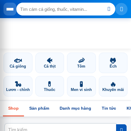
🐟
🐠
🦐
🐸
Cá giống
Cá thịt
Tôm
Ếch
🐍
💊
🧪
🔥
Lươn - chình
Thuốc
Men vi sinh
Khuyến mãi
Shop
Sản phẩm
Danh mục hàng
Tin tức
K