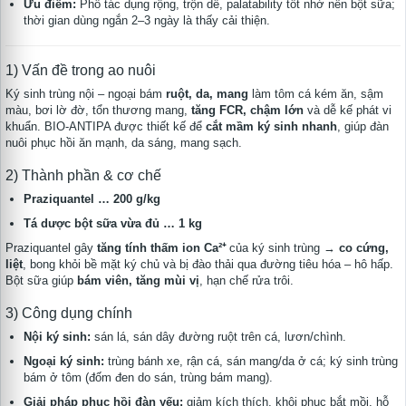
Ưu điểm:
Phổ tác dụng rộng, trộn dễ, palatability tốt nhờ nền bột sữa;
thời gian dùng ngắn 2–3 ngày là thấy cải thiện.
1) Vấn đề trong ao nuôi
Ký sinh trùng nội – ngoại bám
ruột, da, mang
làm tôm cá kém ăn, sậm
màu, bơi lờ đờ, tổn thương mang,
tăng FCR, chậm lớn
và dễ kế phát vi
khuẩn. BIO-ANTIPA được thiết kế để
cắt mầm ký sinh nhanh
, giúp đàn
nuôi phục hồi ăn mạnh, da sáng, mang sạch.
2) Thành phần & cơ chế
Praziquantel … 200 g/kg
Tá dược bột sữa vừa đủ … 1 kg
Praziquantel gây
tăng tính thấm ion Ca²⁺
của ký sinh trùng →
co cứng,
liệt
, bong khỏi bề mặt ký chủ và bị đào thải qua đường tiêu hóa – hô hấp.
Bột sữa giúp
bám viên, tăng mùi vị
, hạn chế rửa trôi.
3) Công dụng chính
Nội ký sinh:
sán lá, sán dây đường ruột trên cá, lươn/chình.
Ngoại ký sinh:
trùng bánh xe, rận cá, sán mang/da ở cá; ký sinh trùng
bám ở tôm (đốm đen do sán, trùng bám mang).
Giải pháp phục hồi đàn yếu:
giảm kích thích, khôi phục bắt mồi, hỗ