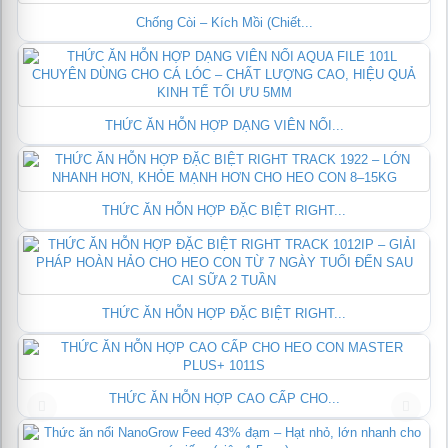
Chống Còi – Kích Mồi (Chiết...
THỨC ĂN HỖN HỢP DẠNG VIÊN NỔI...
THỨC ĂN HỖN HỢP ĐẶC BIỆT RIGHT...
THỨC ĂN HỖN HỢP ĐẶC BIỆT RIGHT...
THỨC ĂN HỖN HỢP CAO CẤP CHO...