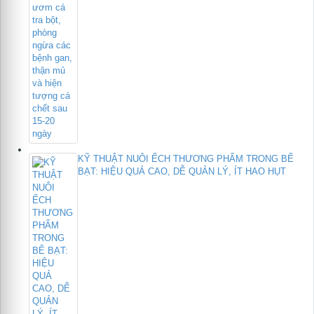
KỸ THUẬT NUÔI ẾCH THƯƠNG PHẨM TRONG BỂ
BẠT: HIỆU QUẢ CAO, DỄ QUẢN LÝ, ÍT HAO HỤT