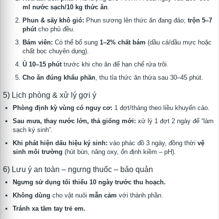
ml nước sạch/10 kg thức ăn
.
Phun & sấy khô gió:
Phun sương lên thức ăn đang đảo;
trộn 5–7
phút
cho phủ đều.
Bám viên:
Có thể bổ sung
1–2% chất bám
(dầu cá/dầu mực hoặc
chất bọc chuyên dụng).
Ủ 10–15 phút
trước khi cho ăn để hạn chế rửa trôi.
Cho ăn đúng khẩu phần
, thu tỉa thức ăn thừa sau 30–45 phút.
5) Lịch phòng & xử lý gợi ý
Phòng định kỳ vùng có nguy cơ:
1 đợt/tháng theo liều khuyến cáo.
Sau mưa, thay nước lớn, thả giống mới:
xử lý 1 đợt 2 ngày để “làm
sạch ký sinh”.
Khi phát hiện dấu hiệu ký sinh:
vào phác đồ 3 ngày, đồng thời
vệ
sinh môi trường
(hút bùn, nâng oxy, ổn định kiềm – pH).
6) Lưu ý an toàn – ngưng thuốc – bảo quản
Ngưng sử dụng tối thiểu 10 ngày trước thu hoạch.
Không dùng
cho vật nuôi
mẫn cảm
với thành phần.
Tránh xa tầm tay trẻ em.