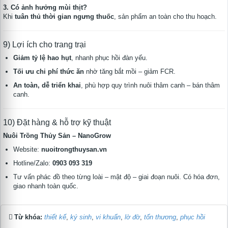
3. Có ảnh hưởng mùi thịt?
Khi
tuân thủ thời gian ngưng thuốc
, sản phẩm an toàn cho thu hoạch.
9) Lợi ích cho trang trại
Giảm tỷ lệ hao hụt
, nhanh phục hồi đàn yếu.
Tối ưu chi phí thức ăn
nhờ tăng bắt mồi – giảm FCR.
An toàn, dễ triển khai
, phù hợp quy trình nuôi thâm canh – bán thâm
canh.
10) Đặt hàng & hỗ trợ kỹ thuật
Nuôi Trồng Thủy Sản – NanoGrow
Website:
nuoitrongthuysan.vn
Hotline/Zalo:
0903 093 319
Tư vấn phác đồ theo từng loài – mật độ – giai đoạn nuôi. Có hóa đơn,
giao nhanh toàn quốc.
Từ khóa:
thiết kế
,
ký sinh
,
vi khuẩn
,
lờ đờ
,
tổn thương
,
phục hồi