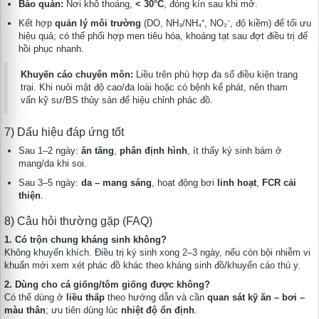
Bảo quản:
Nơi khô thoáng,
< 30°C
, đóng kín sau khi mở.
Kết hợp
quản lý môi trường
(DO, NH₃/NH₄⁺, NO₂⁻, độ kiềm) để tối ưu
hiệu quả; có thể phối hợp men tiêu hóa, khoáng tạt sau đợt điều trị để
hồi phục nhanh.
Khuyến cáo chuyên môn:
Liều trên phù hợp đa số điều kiện trang
trại. Khi nuôi mật độ cao/đa loài hoặc có bệnh kế phát, nên tham
vấn kỹ sư/BS thủy sản để hiệu chỉnh phác đồ.
7) Dấu hiệu đáp ứng tốt
Sau 1–2 ngày:
ăn tăng
,
phân định hình
, ít thấy ký sinh bám ở
mang/da khi soi.
Sau 3–5 ngày:
da – mang sáng
, hoạt động bơi
linh hoạt
,
FCR cải
thiện
.
8) Câu hỏi thường gặp (FAQ)
1. Có trộn chung kháng sinh không?
Không khuyến khích. Điều trị ký sinh xong 2–3 ngày, nếu còn bội nhiễm vi
khuẩn mới xem xét phác đồ khác theo kháng sinh đồ/khuyến cáo thú y.
2. Dùng cho cá giống/tôm giống được không?
Có thể dùng ở
liều thấp
theo hướng dẫn và cần
quan sát kỹ ăn – bơi –
màu thân
; ưu tiên dùng lúc
nhiệt độ ổn định
.