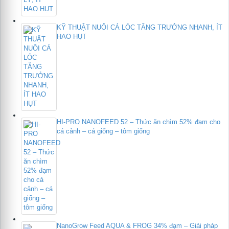
KỸ THUẬT NUÔI CÁ LÓC TĂNG TRƯỞNG NHANH, ÍT
HAO HỤT
HI-PRO NANOFEED 52 – Thức ăn chìm 52% đạm cho
cá cảnh – cá giống – tôm giống
NanoGrow Feed AQUA & FROG 34% đạm – Giải pháp