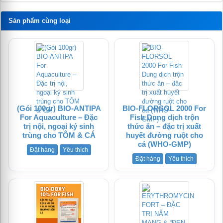
Sản phẩm cùng loại
(Gói 100gr) BIO-ANTIPA
BIO-FLORSOL 2000 For
For Aquaculture – Đặc
Fish Dung dịch trộn
trị nội, ngoại ký sinh
thức ăn – đặc trị xuất
trùng cho TÔM & CÁ
huyết đường ruột cho
cá (WHO-GMP)
Đặt hàng
Yêu thích
Đặt hàng
Yêu thích