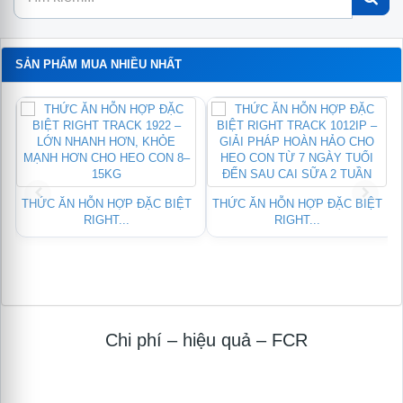
SẢN PHẨM MUA NHIỀU NHẤT
N
THỨC ĂN HỖN HỢP ĐẶC BIỆT
THỨC ĂN HỖN HỢP ĐẶC BIỆT
RIGHT...
RIGHT...
Chi phí – hiệu quả – FCR
Module
logo