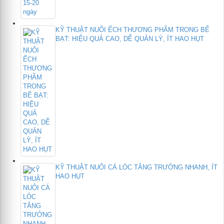
KỸ THUẬT NUÔI ẾCH THƯƠNG PHẨM TRONG BỂ
BẠT: HIỆU QUẢ CAO, DỄ QUẢN LÝ, ÍT HAO HỤT
KỸ THUẬT NUÔI CÁ LÓC TĂNG TRƯỞNG NHANH, ÍT
HAO HỤT