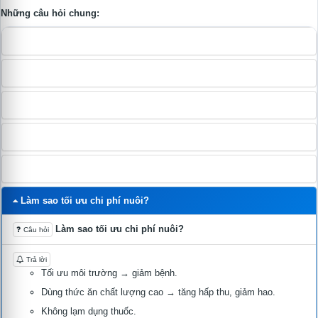
Những câu hỏi chung:
FCR bao nhiêu là đạt?
Làm sao giảm chi phí thức ăn?
Làm sao tính FCR tiêu chuẩn?
Vì sao FCR tăng bất thường?
Chi phí thức ăn chiếm bao nhiêu % giá thành nuôi?
Làm sao tối ưu chi phí nuôi?
Làm sao tối ưu chi phí nuôi?
Câu hỏi
Trả lời
Tối ưu môi trường → giảm bệnh.
Dùng thức ăn chất lượng cao → tăng hấp thu, giảm hao.
Không lạm dụng thuốc.