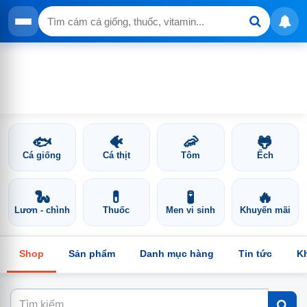
🐟
🐠
🦐
🐸
Cá giống
Cá thịt
Tôm
Ếch
🐍
💊
🧪
🔥
Lươn - chình
Thuốc
Men vi sinh
Khuyến mãi
Shop
Sản phẩm
Danh mục hàng
Tin tức
K