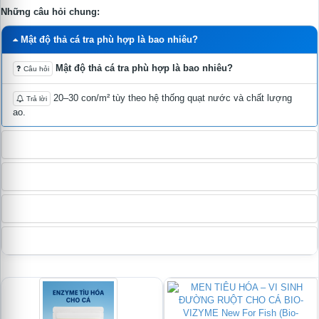
Những câu hỏi chung:
Mật độ thả cá tra phù hợp là bao nhiêu?
Mật độ thả cá tra phù hợp là bao nhiêu?
Câu hỏi
20–30 con/m² tùy theo hệ thống quạt nước và chất lượng
Trả lời
ao.
Cá tra thường bị bệnh gì nhất?
Dấu hiệu cá tra bị gan thận mủ
Làm sao giảm FCR cho cá tra?
Cá tra xuống đáy, đứng đầu bờ vì sao?