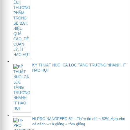
KỸ THUẬT NUÔI CÁ LÓC TĂNG TRƯỞNG NHANH, ÍT
HAO HỤT
HI-PRO NANOFEED 52 – Thức ăn chìm 52% đạm cho
cá cảnh – cá giống – tôm giống