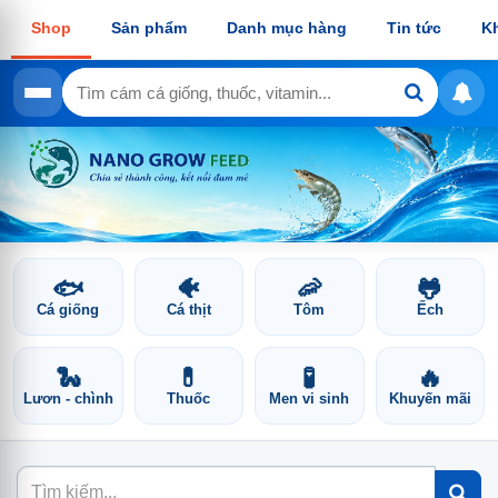
Shop
Sản phẩm
Danh mục hàng
Tin tức
K
🐟
🐠
🦐
🐸
Cá giống
Cá thịt
Tôm
Ếch
🐍
💊
🧪
🔥
Lươn - chình
Thuốc
Men vi sinh
Khuyến mãi