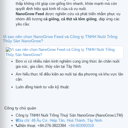
thấp không chỉ giúp con giống lớn nhanh, khỏe mạnh mà còn
quyết định hiệu quả kinh tế của cả vụ nuôi.
NanoGrow Feed
được nghiên cứu và phát triển nhằm phục vụ
nhóm đối tượng
cá giống, cá thịt và tôm giống
, đáp ứng các
yêu cầu:
tử
Vì sao nên chọn NanoGrow Feed và Công ty TNHH Nuôi Trồng
Thủy Sản NanoGrow?
Đơn vị có nhiều năm kinh nghiệm cung ứng thức ăn chăn nuôi
gia súc, gia cầm, thủy sản tại Tây Ninh.
Am hiểu thực tế điều kiện ao nuôi tại địa phương và khu vực lân
cận.
Luôn đồng hành tư vấn kỹ thuật:
Công ty chủ quản
Công ty TNHH Nuôi Trồng Thuỷ Sản NanoGrow
(
NanoGrow.LTM
)
Địa chỉ:
48 Âu Cơ, Hiệp Tân, Hoà Thành, Tây Ninh
Điện thoại:
+84-276-3822384
+84-903093319