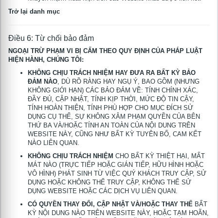
Trở lại danh mục
Điều 6: Từ chối bảo đảm
tử
NGOẠI TRỪ PHẠM VI BỊ CẤM THEO QUY ĐỊNH CỦA PHÁP LUẬT
HIỆN HÀNH, CHÚNG TÔI:
KHÔNG CHỊU TRÁCH NHIỆM HAY ĐƯA RA BẤT KỲ BẢO
ĐẢM NÀO
, DÙ RÕ RÀNG HAY NGỤ Ý, BAO GỒM (NHƯNG
KHÔNG GIỚI HẠN) CÁC BẢO ĐẢM VỀ: TÍNH CHÍNH XÁC,
ĐẦY ĐỦ, CẬP NHẬT, TÍNH KỊP THỜI, MỨC ĐỘ TIN CẬY,
TÍNH HOÀN THIỆN, TÍNH PHÙ HỢP CHO MỤC ĐÍCH SỬ
DỤNG CỤ THỂ, SỰ KHÔNG XÂM PHẠM QUYỀN CỦA BÊN
THỨ BA VÀ/HOẶC TÍNH AN TOÀN CỦA NỘI DUNG TRÊN
WEBSITE NÀY, CŨNG NHƯ BẤT KỲ TUYÊN BỐ, CAM KẾT
NÀO LIÊN QUAN.
KHÔNG CHỊU TRÁCH NHIỆM
CHO BẤT KỲ THIỆT HẠI, MẤT
MÁT NÀO (TRỰC TIẾP HOẶC GIÁN TIẾP, HỮU HÌNH HOẶC
VÔ HÌNH) PHÁT SINH TỪ VIỆC QUÝ KHÁCH TRUY CẬP, SỬ
DỤNG HOẶC KHÔNG THỂ TRUY CẬP, KHÔNG THỂ SỬ
DỤNG WEBSITE HOẶC CÁC DỊCH VỤ LIÊN QUAN.
CÓ QUYỀN THAY ĐỔI, CẬP NHẬT VÀ/HOẶC THAY THẾ
BẤT
KỲ NỘI DUNG NÀO TRÊN WEBSITE NÀY, HOẶC TẠM HOÃN,