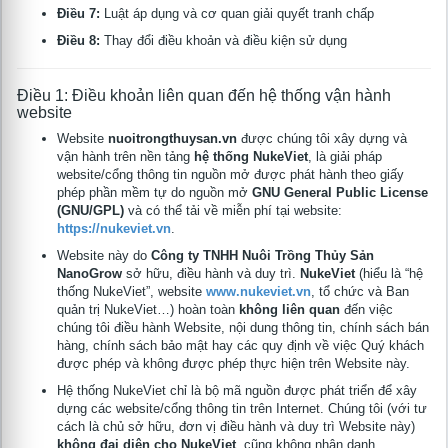
Điều 7:
Luật áp dụng và cơ quan giải quyết tranh chấp
Điều 8:
Thay đổi điều khoản và điều kiện sử dụng
Điều 1: Điều khoản liên quan đến hệ thống vận hành
website
Website
nuoitrongthuysan.vn
được chúng tôi xây dựng và
vận hành trên nền tảng
hệ thống NukeViet
, là giải pháp
website/cổng thông tin nguồn mở được phát hành theo giấy
phép phần mềm tự do nguồn mở
GNU General Public License
(GNU/GPL)
và có thể tải về miễn phí tại website:
https://nukeviet.vn
.
Website này do
Công ty TNHH Nuôi Trồng Thủy Sản
NanoGrow
sở hữu, điều hành và duy trì.
NukeViet
(hiểu là “hệ
thống NukeViet”, website
www.nukeviet.vn
, tổ chức và Ban
quản trị NukeViet…) hoàn toàn
không liên quan
đến việc
chúng tôi điều hành Website, nội dung thông tin, chính sách bán
hàng, chính sách bảo mật hay các quy định về việc Quý khách
được phép và không được phép thực hiện trên Website này.
Hệ thống NukeViet chỉ là bộ mã nguồn được phát triển để xây
dựng các website/cổng thông tin trên Internet. Chúng tôi (với tư
cách là chủ sở hữu, đơn vị điều hành và duy trì Website này)
không đại diện cho NukeViet
, cũng không nhân danh