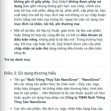
không ghi rõ giấy phép
, Quý khách
không được phép sử
dụng
(bao gồm nhưng không giới hạn: sao chép, chỉnh sửa
toàn bộ hay một phần, đăng tải lại, phân phối, cấp phép lại, bán,
xuất bản) cho bất kỳ mục đích nào mà không có sự chấp thuận
trước bằng văn bản của chúng tôi, ngoại trừ việc sử dụng cho
mục đích cá nhân, nội bộ, phi thương mại
.
Một số tài liệu, dữ liệu kỹ thuật, giáo trình, tài liệu sản phẩm,
hoặc thông tin hợp tác cùng đối tác có thể có
điều khoản và
điều kiện riêng
, không phải là tài liệu mở. Trong trường hợp
này, khi truy cập hoặc tải về, Quý khách được yêu cầu phải
chấp nhận và tuân thủ
đúng những điều khoản và điều kiện
riêng đó.
Trở lại danh mục
Điều 3: Sử dụng thương hiệu
Tên gọi
“Nuôi Trồng Thủy Sản NanoGrow”
,
“NanoGrow”
,
tên các dòng sản phẩm thức ăn chăn nuôi – thủy sản, logo,
khẩu hiệu (slogan), hệ thống nhận diện thương hiệu, hình ảnh
bao bì sản phẩm… trên Website là tài sản thuộc quyền sở hữu
hoặc quyền sử dụng hợp pháp của
Công ty TNHH Nuôi Trồng
Thủy Sản NanoGrow
.
Các tên sản phẩm, tên dịch vụ, logo, nhãn hiệu hàng hóa của