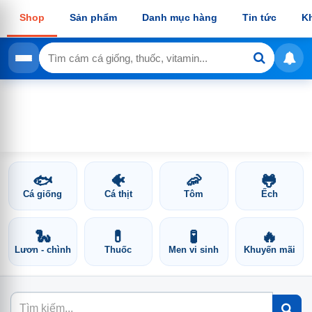
Shop
Sản phẩm
Danh mục hàng
Tin tức
K
🐟
🐠
🦐
🐸
Cá giống
Cá thịt
Tôm
Ếch
🐍
💊
🧪
🔥
Lươn - chình
Thuốc
Men vi sinh
Khuyến mãi