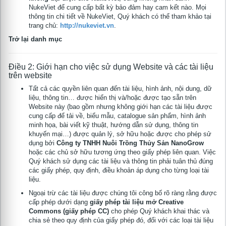
NukeViet để cung cấp bất kỳ bảo đảm hay cam kết nào. Mọi
thông tin chi tiết về NukeViet, Quý khách có thể tham khảo tại
trang chủ:
http://nukeviet.vn
.
Trở lại danh mục
Điều 2: Giới hạn cho việc sử dụng Website và các tài liệu
trên website
Tất cả các quyền liên quan đến tài liệu, hình ảnh, nội dung, dữ
liệu, thông tin… được hiển thị và/hoặc được tạo sẵn trên
Website này (bao gồm nhưng không giới hạn các tài liệu được
cung cấp để tải về, biểu mẫu, catalogue sản phẩm, hình ảnh
minh họa, bài viết kỹ thuật, hướng dẫn sử dụng, thông tin
khuyến mại…) được quản lý, sở hữu hoặc được cho phép sử
dụng bởi
Công ty TNHH Nuôi Trồng Thủy Sản NanoGrow
hoặc các chủ sở hữu tương ứng theo giấy phép liên quan. Việc
Quý khách sử dụng các tài liệu và thông tin phải tuân thủ đúng
các giấy phép, quy định, điều khoản áp dụng cho từng loại tài
liệu.
Ngoại trừ các tài liệu được chúng tôi công bố rõ ràng rằng được
cấp phép dưới dạng
giấy phép tài liệu mở Creative
Commons (giấy phép CC)
cho phép Quý khách khai thác và
chia sẻ theo quy định của giấy phép đó, đối với các loại tài liệu