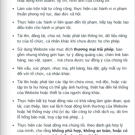
hoạt động kinh doanh, uy tín, hình ảnh của chúng tôi.
Làm xáo trộn trật tự công cộng, thực hiện các hành vi vi phạm
thuần phong mỹ tục, đạo đức xã hội.
Thực hiện các hành vi liên quan đến tội phạm, tiếp tay hoặc tạo
điều kiện cho hành vi phạm tội.
Tải lên, đăng tải, chia sẻ, hoặc phát tán thông tin, dữ liệu riêng
tư của tổ chức, cá nhân khác khi chưa được họ cho phép.
Sử dụng Website vào mục đích
thương mại trái phép
, bao
gồm nhưng không giới hạn: tự ý đăng quảng cáo, chèn link bán
hàng, rao vặt, spam… mà chưa được sự đồng ý của chúng tôi.
Nói xấu, xúc phạm, nhục mạ, phỉ báng, bịa đặt, gây mất uy tín
đối với tổ chức, cá nhân khác.
Tải lên hoặc phát tán các tập tin chứa virus, mã độc, hoặc các
tập tin bị hư hỏng có thể gây ảnh hưởng, thiệt hại đến hệ thống
của Website hoặc thiết bị của người dùng khác.
Thực hiện bất kỳ hoạt động nào có khả năng làm gián đoạn, quá
tải, can thiệp, làm sai lệch hoạt động bình thường của Website
hoặc hệ thống máy chủ (ví dụ: tấn công từ chối dịch vụ, dò tìm
lỗ hổng bảo mật, truy cập trái phép…).
Thực hiện các hoạt động mà chúng tôi, theo đánh giá hợp lý
của mình, cho rằng
không phù hợp, không an toàn, hoặc có