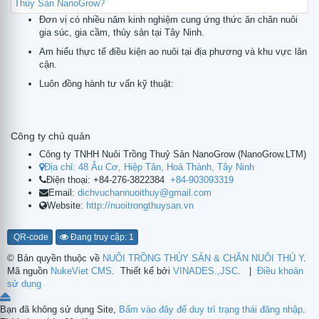
Đơn vị có nhiều năm kinh nghiệm cung ứng thức ăn chăn nuôi
gia súc, gia cầm, thủy sản tại Tây Ninh.
Am hiểu thực tế điều kiện ao nuôi tại địa phương và khu vực lân
cận.
Luôn đồng hành tư vấn kỹ thuật:
Công ty chủ quản
Công ty TNHH Nuôi Trồng Thuỷ Sản NanoGrow
(
NanoGrow.LTM
)
Địa chỉ:
48 Âu Cơ, Hiệp Tân, Hoà Thành, Tây Ninh
Điện thoại:
+84-276-3822384
+84-903093319
Email:
dichvuchannuoithuy@gmail.com
Website:
http://nuoitrongthuysan.vn
QR-code
Đang truy cập: 1
© Bản quyền thuộc về
NUÔI TRỒNG THỦY SẢN & CHĂN NUÔI THÚ Y
.
Mã nguồn
NukeViet CMS
.
Thiết kế bởi
VINADES.,JSC
.
|
Điều khoản
sử dụng
Bạn đã không sử dụng Site,
Bấm vào đây để duy trì trạng thái đăng nhập
.