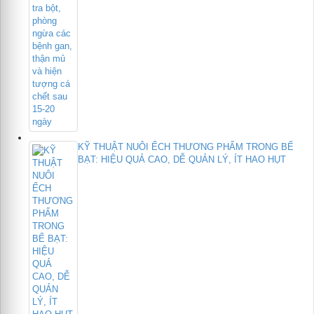
KỸ THUẬT NUÔI ẾCH THƯƠNG PHẨM TRONG BỂ
BẠT: HIỆU QUẢ CAO, DỄ QUẢN LÝ, ÍT HAO HỤT