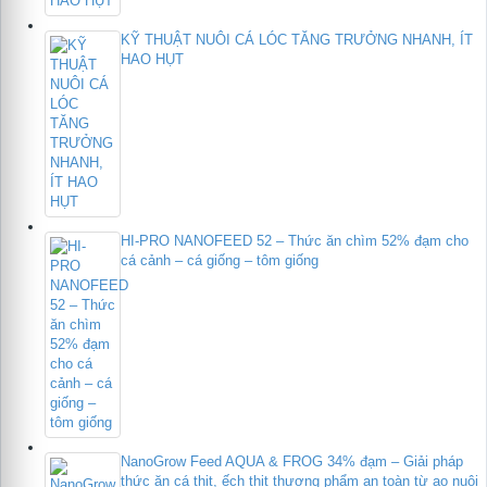
KỸ THUẬT NUÔI CÁ LÓC TĂNG TRƯỞNG NHANH, ÍT
HAO HỤT
HI-PRO NANOFEED 52 – Thức ăn chìm 52% đạm cho
cá cảnh – cá giống – tôm giống
NanoGrow Feed AQUA & FROG 34% đạm – Giải pháp
thức ăn cá thịt, ếch thịt thương phẩm an toàn từ ao nuôi