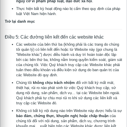
nguy cơ vi phạm pháp luật, đạo đức xã hội
.
Thực hiện bất kỳ hoạt động nào bị cấm theo quy định của pháp
luật Việt Nam hiện hành.
Trở lại danh mục
Điều 5: Các đường liên kết đến các website khác
Các website của bên thứ ba (không phải là các trang do chúng
tôi quản lý) có liên kết đến hoặc từ Website này (gọi chung là
“Website khác”) được điều hành và duy trì hoàn toàn độc lập
bởi các bên thứ ba, không nằm trong quyền kiểm soát, giám sát
của chúng tôi. Việc Quý khách truy cập các Website khác phải
tuân theo điều khoản và điều kiện sử dụng do ban quản trị của
các Website đó quy định.
Chúng tôi
không chịu trách nhiệm
đối với bất kỳ mất mát,
thiệt hại, rủi ro nào phát sinh từ việc Quý khách truy cập, sử
dụng nội dung, sản phẩm, dịch vụ… tại các Website bên ngoài.
Quý khách phải tự chịu mọi rủi ro khi sử dụng các liên kết và
truy cập các Website đó.
Không có bất kỳ nội dung nào trên Website này được hiểu là sự
bảo đảm, chứng thực, khuyến nghị hoặc chấp thuận
của
chúng tôi đối với nội dung, sản phẩm, dịch vụ, chương trình
te
khuyến mại… xuất hiện trên các Website khác được liên kết.