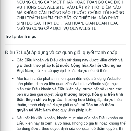
NGỪNG CUNG CẤP MỘT PHẦN HOẶC TOÀN BỘ CÁC DỊCH
VỤ THÔNG QUA WEBSITE, VÀO BẤT KỲ THỜI ĐIỂM NÀO
MÀ KHÔNG CẦN THÔNG BÁO TRƯỚC. CHÚNG TÔI KHÔNG
CHỊU TRÁCH NHIỆM CHO BẤT KỲ THIỆT HẠI NÀO PHÁT
SINH DO CÁC THAY ĐỔI, TẠM HOÃN, GIÁN ĐOẠN HOẶC
NGỪNG CUNG CẤP DỊCH VỤ QUA WEBSITE.
Trở lại danh mục
Điều 7: Luật áp dụng và cơ quan giải quyết tranh chấp
Các Điều khoản và Điều kiện sử dụng này được điều chỉnh và
giải thích theo
pháp luật nước Cộng hòa Xã hội Chủ nghĩa
Việt Nam
, trừ khi có quy định khác được nêu rõ thêm.
Mọi tranh chấp phát sinh liên quan đến việc sử dụng Website,
sản phẩm, dịch vụ liên quan đến Website và/hoặc việc thực
hiện các Điều khoản và Điều kiện này, trước hết sẽ được các
bên ưu tiên giải quyết bằng
thương lượng, hòa giải trên tinh
thần thiện chí và hợp tác
. Trường hợp không đạt được thỏa
thuận, tranh chấp sẽ được giải quyết tại
Tòa án có thẩm
quyền tại Việt Nam
theo quy định pháp luật.
Nếu bất kỳ điều khoản, khoản mục nào của bản Điều khoản và
Điều kiện này bị xem là vô hiệu, không có giá trị hoặc không thể
áp dụng được theo quyết định của cơ quan có thẩm quyền, thì