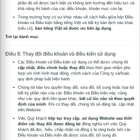
phần đó sẽ được tách biệt và không ảnh hưởng đến hiệu lực và
khả năng thi hành của các điều khoản, khoản mục còn lại.
Trong trường hợp có sự khác nhau về cách hiểu giữa bản Điều
khoản và Điều kiện bằng tiếng Việt và bất kỳ bản dịch nào khác
(nếu có),
bản tiếng Việt sẽ được ưu tiên áp dụng
.
Trở lại danh mục
Điều 8: Thay đổi điều khoản và điều kiện sử dụng
Các Điều khoản và Điều kiện sử dụng có thể được chúng tôi
cập nhật, điều chỉnh hoặc thay đổi
theo thời gian nhằm phù
hợp với tình hình hoạt động, chính sách của Công ty và/hoặc
quy định pháp luật hiện hành.
Chúng tôi bảo lưu quyền thay đổi, sửa đổi, bổ sung hoặc loại bỏ
bất kỳ phần nào của các Điều khoản và Điều kiện này, cũng
như các quy định liên quan khác,
bất cứ lúc nào và theo quyết
định của mình
. Khi có thay đổi, chúng tôi sẽ đăng tải, cập nhật
trên Website.
Việc Quý khách
tiếp tục truy cập, sử dụng Website sau thời
điểm các thay đổi được đăng tải
đồng nghĩa với việc Quý
khách đã đọc, hiểu, chấp nhận và đồng ý bị ràng buộc bởi các
Điều khoản và Điều kiện đã được sửa đổi, bổ sung đó.