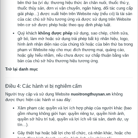
bên thứ ba (ví dụ: thương hiệu thức ăn chăn nuôi, thuốc thú y,
thuốc thủy sản, đơn vị vận chuyển, ngân hàng, đối tác cung cấp
giải pháp…) được xuất hiện trên Website này (nếu có) là tài sản
của các chủ sở hữu tương ứng và được sử dụng trên Website
trên cơ sở được phép hoặc theo quy định pháp luật.
Quý khách
không được phép
sử dụng, sao chép, chỉnh sửa,
gỡ bỏ, làm mờ hoặc sử dụng trái phép bất kỳ nhãn hiệu, logo,
hình ảnh nhận diện nào của chúng tôi hoặc của bên thứ ba trong
phạm vi Website này cho mục đích thương mại, quảng cáo,
hoặc gây hiểu nhầm, nếu chưa được sự chấp thuận bằng văn
bản của chủ sở hữu thương hiệu tương ứng.
Trở lại danh mục
Điều 4: Các hành vi bị nghiêm cấm
Người truy cập và sử dụng Website
nuoitrongthuysan.vn
không
được thực hiện các hành vi sau đây:
Xâm phạm các quyền và lợi ích hợp pháp của người khác (bao
gồm nhưng không giới hạn: quyền riêng tư, quyền hình ảnh,
quyền sở hữu trí tuệ, quyền và lợi ích về tài sản, danh dự, uy
tín…).
Gây thiệt hại hoặc bất lợi cho tổ chức, cá nhân khác, hoặc cho