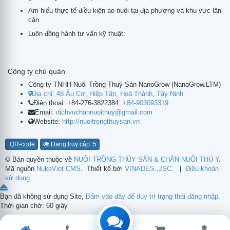
Am hiểu thực tế điều kiện ao nuôi tại địa phương và khu vực lân
cận.
Luôn đồng hành tư vấn kỹ thuật:
Công ty chủ quản
Công ty TNHH Nuôi Trồng Thuỷ Sản NanoGrow
(
NanoGrow.LTM
)
Địa chỉ:
48 Âu Cơ, Hiệp Tân, Hoà Thành, Tây Ninh
Điện thoại:
+84-276-3822384
+84-903093319
Email:
dichvuchannuoithuy@gmail.com
Website:
http://nuoitrongthuysan.vn
QR-code
Đang truy cập: 5
© Bản quyền thuộc về
NUÔI TRỒNG THỦY SẢN & CHĂN NUÔI THÚ Y
.
Mã nguồn
NukeViet CMS
.
Thiết kế bởi
VINADES.,JSC
.
|
Điều khoản
sử dụng
Bạn đã không sử dụng Site,
Bấm vào đây để duy trì trạng thái đăng nhập
.
Thời gian chờ:
60
giây