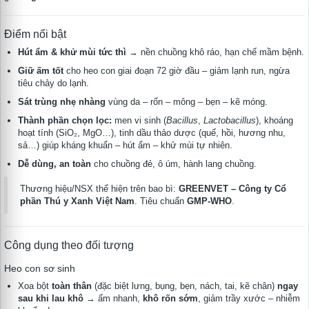
Điểm nổi bật
Hút ẩm & khử mùi tức thì
→ nền chuồng khô ráo, hạn chế mầm bệnh.
Giữ ấm tốt
cho heo con giai đoạn 72 giờ đầu – giảm lạnh run, ngừa
tiêu chảy do lạnh.
Sát trùng nhẹ nhàng
vùng da – rốn – mông – bẹn – kẽ móng.
Thành phần chọn lọc:
men vi sinh (
Bacillus
,
Lactobacillus
), khoáng
hoạt tính (SiO₂, MgO…), tinh dầu thảo dược (quế, hồi, hương nhu,
sả…) giúp kháng khuẩn – hút ẩm – khử mùi tự nhiên.
Dễ dùng, an toàn
cho chuồng đẻ, ô úm, hành lang chuồng.
Thương hiệu/NSX thể hiện trên bao bì:
GREENVET – Công ty Cổ
phần Thú y Xanh Việt Nam
. Tiêu chuẩn
GMP-WHO
.
Công dụng theo đối tượng
Heo con sơ sinh
Xoa bột
toàn thân
(đặc biệt lưng, bụng, bẹn, nách, tai, kẽ chân)
ngay
sau khi lau khô
→ ấm nhanh,
khô rốn sớm
, giảm trầy xước – nhiễm