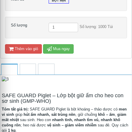
BỘT MỊN
Số lượng
Số lượng: 1000 Túi
Thêm vào giỏ
Mua ngay
SAFE GUARD Piglet – Lớp bột giữ ấm cho heo con
sơ sinh (GMP-WHO)
Tóm tắt giá trị:
SAFE GUARD Piglet là bột khoáng – thảo dược có
men
vi sinh
giúp
hút ẩm nhanh, sát trùng nền
, giữ chuồng
khô – ấm
,
giảm
mất nhiệt
sau sinh. Heo con
nhanh tỉnh, nhanh tìm vú, nhanh khô
cuống rốn
; heo nái được
vệ sinh – giảm viêm nhiễm
sau đẻ. Quy cách
gói
1 kg
.