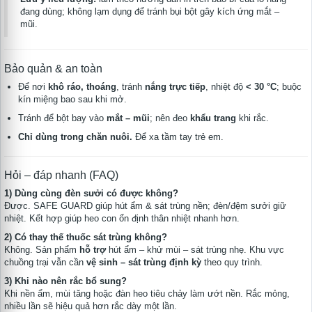
đang dùng; không lạm dụng để tránh bụi bột gây kích ứng mắt –
mũi.
Bảo quản & an toàn
Để nơi
khô ráo, thoáng
, tránh
nắng trực tiếp
, nhiệt độ
< 30 °C
; buộc
kín miệng bao sau khi mở.
Tránh để bột bay vào
mắt – mũi
; nên đeo
khẩu trang
khi rắc.
Chỉ dùng trong chăn nuôi.
Để xa tầm tay trẻ em.
Hỏi – đáp nhanh (FAQ)
1) Dùng cùng đèn sưởi có được không?
Được. SAFE GUARD giúp hút ẩm & sát trùng nền; đèn/đệm sưởi giữ
nhiệt. Kết hợp giúp heo con ổn định thân nhiệt nhanh hơn.
2) Có thay thế thuốc sát trùng không?
Không. Sản phẩm
hỗ trợ
hút ẩm – khử mùi – sát trùng nhẹ. Khu vực
chuồng trại vẫn cần
vệ sinh – sát trùng định kỳ
theo quy trình.
3) Khi nào nên rắc bổ sung?
Khi nền ẩm, mùi tăng hoặc đàn heo tiêu chảy làm ướt nền. Rắc mỏng,
nhiều lần sẽ hiệu quả hơn rắc dày một lần.