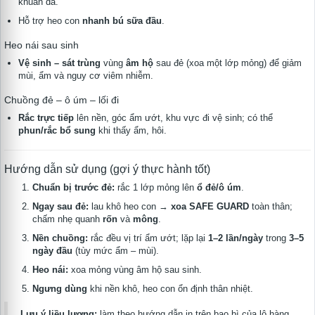
khuẩn da.
Hỗ trợ heo con
nhanh bú sữa đầu
.
Heo nái sau sinh
Vệ sinh – sát trùng
vùng
âm hộ
sau đẻ (xoa một lớp mỏng) để giảm
mùi, ẩm và nguy cơ viêm nhiễm.
Chuồng đẻ – ô úm – lối đi
Rắc trực tiếp
lên nền, góc ẩm ướt, khu vực đi vệ sinh; có thể
phun/rắc bổ sung
khi thấy ẩm, hôi.
Hướng dẫn sử dụng (gợi ý thực hành tốt)
Chuẩn bị trước đẻ:
rắc 1 lớp mỏng lên
ổ đẻ/ô úm
.
Ngay sau đẻ:
lau khô heo con →
xoa SAFE GUARD
toàn thân;
chấm nhẹ quanh
rốn
và
mông
.
Nền chuồng:
rắc đều vị trí ẩm ướt; lặp lại
1–2 lần/ngày
trong
3–5
ngày đầu
(tùy mức ẩm – mùi).
Heo nái:
xoa mỏng vùng âm hộ sau sinh.
Ngưng dùng
khi nền khô, heo con ổn định thân nhiệt.
Lưu ý liều lượng:
làm theo hướng dẫn in trên bao bì của lô hàng