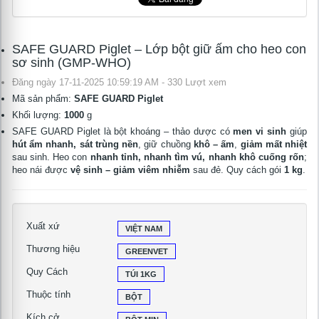
SAFE GUARD Piglet – Lớp bột giữ ấm cho heo con
sơ sinh (GMP-WHO)
Đăng ngày 17-11-2025 10:59:19 AM - 330 Lượt xem
Mã sản phẩm:
SAFE GUARD Piglet
Khối lượng:
1000
g
SAFE GUARD Piglet là bột khoáng – thảo dược có
men vi sinh
giúp
hút ẩm nhanh, sát trùng nền
, giữ chuồng
khô – ấm
,
giảm mất nhiệt
sau sinh. Heo con
nhanh tỉnh, nhanh tìm vú, nhanh khô cuống rốn
;
heo nái được
vệ sinh – giảm viêm nhiễm
sau đẻ. Quy cách gói
1 kg
.
Xuất xứ
VIỆT NAM
Thương hiệu
GREENVET
Quy Cách
TÚI 1KG
Thuộc tính
BỘT
Kích cở