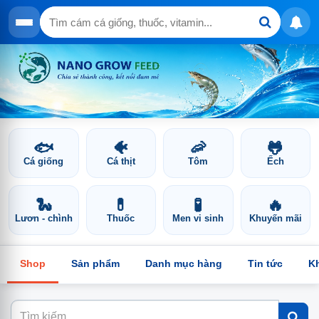
🐟
🐠
🦐
🐸
Cá giống
Cá thịt
Tôm
Ếch
🐍
💊
🧪
🔥
Lươn - chình
Thuốc
Men vi sinh
Khuyến mãi
Shop
Sản phẩm
Danh mục hàng
Tin tức
K