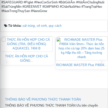
#SAFEGUARD #Piglet #HeoConSơSinh #BộtGiữẤm #HútẨmChuồngNuôi
#SátTrùngNền #GREENVET #GMPWHO #ChănNuôiHeo #TrangTrạiHeo
#NuoiTrongThuySan #NanoGrow
Từ khóa:
sát trùng
,
vệ sinh
,
quy cách
THỨC ĂN HỖN HỢP CHO CÁ
GIỐNG...
RICHMADE MASTER Plus P8004...
THÔNG BÁO VỀ PHƯƠNG THỨC THANH TOÁN
THÔNG BÁO VỀ PHƯƠNG THỨC THANH TOÁN Ưu tiên chuyển