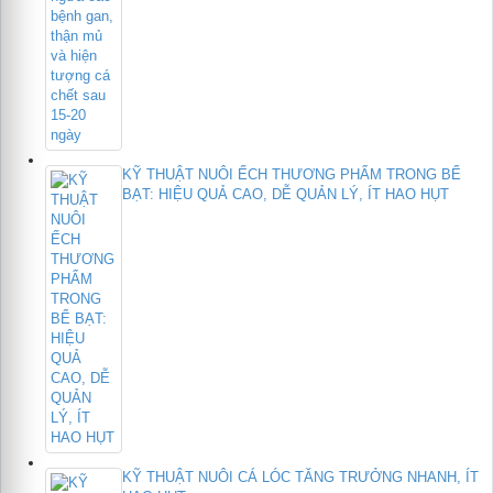
KỸ THUẬT NUÔI ẾCH THƯƠNG PHẨM TRONG BỂ
BẠT: HIỆU QUẢ CAO, DỄ QUẢN LÝ, ÍT HAO HỤT
KỸ THUẬT NUÔI CÁ LÓC TĂNG TRƯỞNG NHANH, ÍT