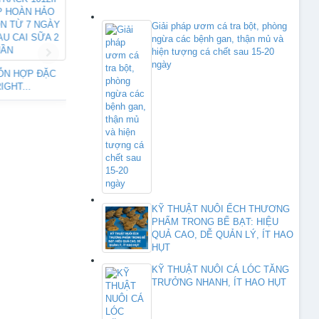
Giải pháp ươm cá tra bột, phòng
THỨC ĂN HỖN HỢP 
ngừa các bệnh gan, thận mủ và
CẤP CHO...
hiện tượng cá chết sau 15-20
OXYGEN – V là dòng sản
ngày
ỖN HỢP ĐẶC
phẩm...
IGHT...
KỸ THUẬT NUÔI ẾCH THƯƠNG
PHẨM TRONG BỂ BẠT: HIỆU
QUẢ CAO, DỄ QUẢN LÝ, ÍT HAO
HỤT
KỸ THUẬT NUÔI CÁ LÓC TĂNG
TRƯỞNG NHANH, ÍT HAO HỤT