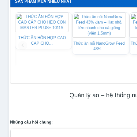
SẢN PHẨM MUA NHIỀU NHẤT
THỨC ĂN HỖN HỢP CAO
CẤP CHO...
Thức ăn nổi NanoGrow Feed
Thứ
43%...
 ĐẶC
Quản lý ao – hệ thống n
Module
logo
Những câu hỏi chung:
Khi nào cần thay nước?