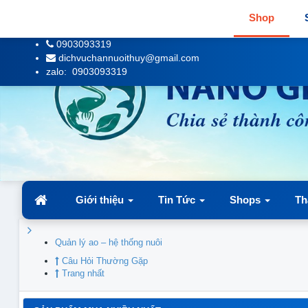
Shop
0903093319
dichvuchannuoithuy@gmail.com
zalo: 0903093319
Giới thiệu
Tin Tức
Shops
Th
Quản lý ao – hệ thống nuôi
Câu Hỏi Thường Gặp
Trang nhất