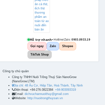
Hỗ trợ nhanh
• Hotline/Zalo:
0903.0933.19
Gọi ngay
Zalo
Shopee
TikTok Shop
Công ty chủ quản
Công ty TNHH Nuôi Trồng Thuỷ Sản NanoGrow
(
NanoGrow.LTM
)
Địa chỉ:
48 Âu Cơ, Hiệp Tân, Hoà Thành, Tây Ninh
Điện thoại:
+84-276-3822384
+84-903093319
Email:
dichvuchannuoithuy@gmail.com
Website:
http://nuoitrongthuysan.vn