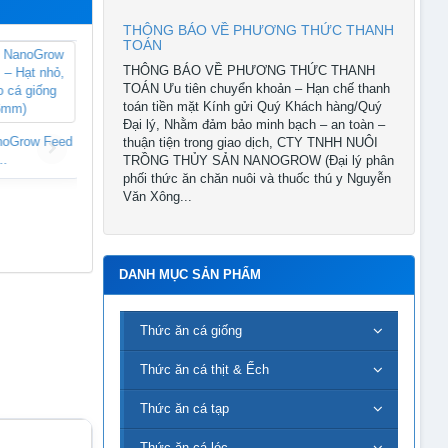
THÔNG BÁO VỀ PHƯƠNG THỨC THANH
TOÁN
THÔNG BÁO VỀ PHƯƠNG THỨC THANH
TOÁN Ưu tiên chuyển khoản – Hạn chế thanh
toán tiền mặt Kính gửi Quý Khách hàng/Quý
Đại lý, Nhằm đảm bảo minh bạch – an toàn –
noGrow Feed
Thức ăn nổi NanoGrow Feed
Thức ăn nổi NanoGrow Feed
thuận tiện trong giao dịch, CTY TNHH NUÔI
..
43%...
43%...
TRỒNG THỦY SẢN NANOGROW (Đại lý phân
phối thức ăn chăn nuôi và thuốc thú y Nguyễn
Văn Xông...
DANH MỤC SẢN PHẨM
Thức ăn cá giống
Thức ăn cá thịt & Ếch
Thức ăn cá tạp
Thức ăn cá lóc