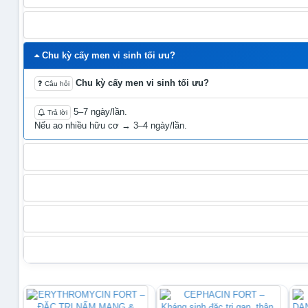
Có cần dùng men vi sinh định kỳ không?
Chu kỳ cấy men vi sinh tối ưu?
Chu kỳ cấy men vi sinh tối ưu?
Câu hỏi
5–7 ngày/lần.
Trả lời
Nếu ao nhiều hữu cơ → 3–4 ngày/lần.
Có nên dùng zeolite thường xuyên?
Khí độc NH₃ cao do đâu?
Bao lâu nên hút bùn đáy 1 lần?
Dấu hiệu ao tảo tàn?