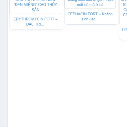
ÔNG
CEPHACIN FORT – Kháng
ERYTHROMYCIN FORT –
sinh đặc...
ĐẶC TRỊ...
TH