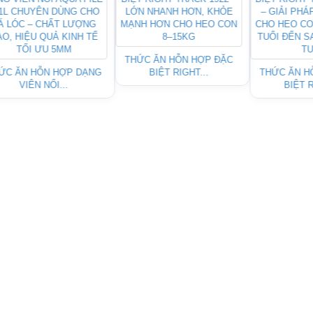
THỨC ĂN HỖN HỢP ĐẶC
ỨC ĂN HỖN HỢP DẠNG
BIỆT RIGHT...
THỨC ĂN H
VIÊN NỔI...
BIỆT R