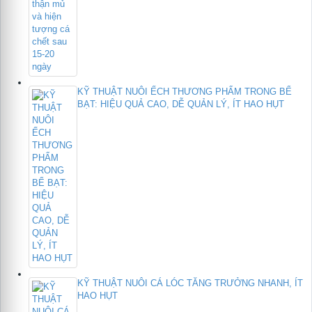
KỸ THUẬT NUÔI ẾCH THƯƠNG PHẨM TRONG BỂ
BẠT: HIỆU QUẢ CAO, DỄ QUẢN LÝ, ÍT HAO HỤT
KỸ THUẬT NUÔI CÁ LÓC TĂNG TRƯỞNG NHANH, ÍT
HAO HỤT