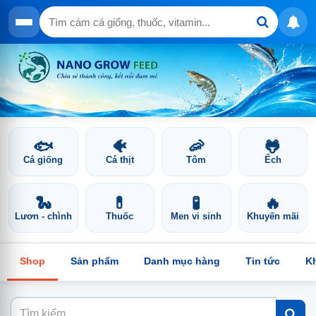
🐟
🐠
🦐
🐸
Cá giống
Cá thịt
Tôm
Ếch
🐍
💊
🧪
🔥
Lươn - chình
Thuốc
Men vi sinh
Khuyến mãi
Shop
Sản phẩm
Danh mục hàng
Tin tức
K