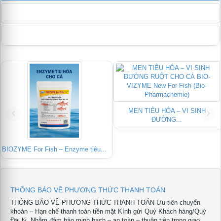
Thời điểm nào nước dễ biến động nhất?
Dấu hiệu nước nhiễm hữu cơ cao?
MEN TIÊU HÓA – VI SINH
ĐƯỜNG...
BIOZYME For Fish – Enzyme tiêu...
THÔNG BÁO VỀ PHƯƠNG THỨC THANH TOÁN
THÔNG BÁO VỀ PHƯƠNG THỨC THANH TOÁN Ưu tiên chuyển
khoản – Hạn chế thanh toán tiền mặt Kính gửi Quý Khách hàng/Quý
Đại lý, Nhằm đảm bảo minh bạch – an toàn – thuận tiện trong giao