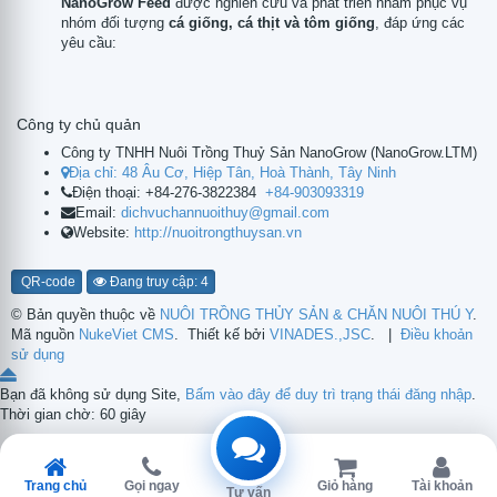
NanoGrow Feed
được nghiên cứu và phát triển nhằm phục vụ
nhóm đối tượng
cá giống, cá thịt và tôm giống
, đáp ứng các
yêu cầu:
Công ty chủ quản
Công ty TNHH Nuôi Trồng Thuỷ Sản NanoGrow
(
NanoGrow.LTM
)
Địa chỉ:
48 Âu Cơ, Hiệp Tân, Hoà Thành, Tây Ninh
Điện thoại:
+84-276-3822384
+84-903093319
Email:
dichvuchannuoithuy@gmail.com
Website:
http://nuoitrongthuysan.vn
QR-code
Đang truy cập: 4
© Bản quyền thuộc về
NUÔI TRỒNG THỦY SẢN & CHĂN NUÔI THÚ Y
.
Mã nguồn
NukeViet CMS
.
Thiết kế bởi
VINADES.,JSC
.
|
Điều khoản
sử dụng
Bạn đã không sử dụng Site,
Bấm vào đây để duy trì trạng thái đăng nhập
.
Thời gian chờ:
60
giây
Trang chủ
Gọi ngay
Giỏ hàng
Tài khoản
Tư vấn
Gửi phản hồi