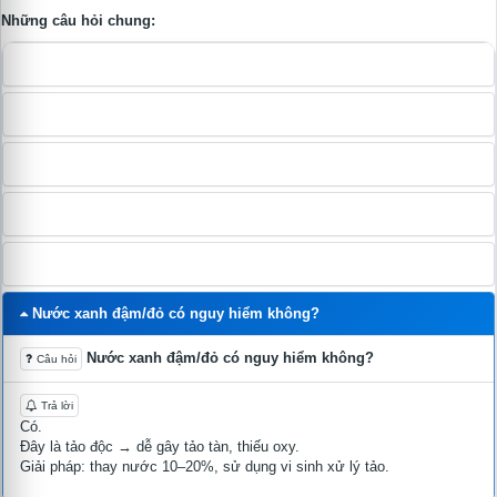
Những câu hỏi chung:
Làm sao biết ao đang thiếu oxy?
pH ao dao động lớn có nguy hiểm không?
Nhiệt độ nước tăng cao thì xử lý thế nào?
pH thấp kéo dài gây hậu quả gì?
Làm sao kiểm soát tảo trong ao?
Nước xanh đậm/đỏ có nguy hiểm không?
Nước xanh đậm/đỏ có nguy hiểm không?
Câu hỏi
Trả lời
Có.
Đây là tảo độc → dễ gây tảo tàn, thiếu oxy.
Giải pháp: thay nước 10–20%, sử dụng vi sinh xử lý tảo.