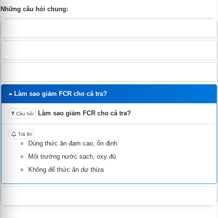
Những câu hỏi chung:
Mật độ thả cá tra phù hợp là bao nhiêu?
Cá tra thường bị bệnh gì nhất?
Dấu hiệu cá tra bị gan thận mủ
Làm sao giảm FCR cho cá tra?
Làm sao giảm FCR cho cá tra?
Câu hỏi
Trả lời
Dùng thức ăn đạm cao, ổn định
Môi trường nước sạch, oxy đủ
Không để thức ăn dư thừa
Cá tra xuống đáy, đứng đầu bờ vì sao?