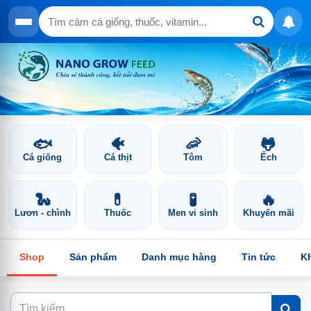
🐟
🐠
🦐
🐸
Cá giống
Cá thịt
Tôm
Ếch
🐍
💊
🧪
🔥
Lươn - chình
Thuốc
Men vi sinh
Khuyến mãi
Shop
Sản phẩm
Danh mục hàng
Tin tức
K