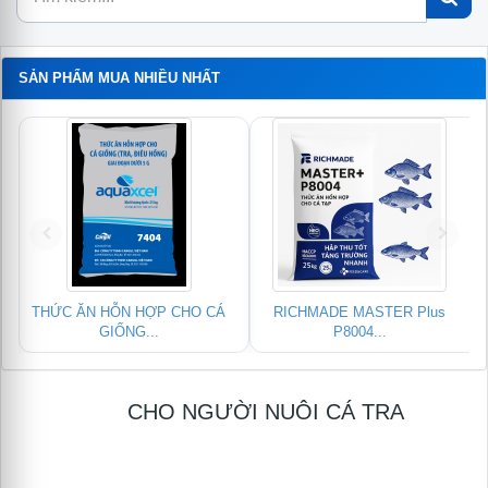
SẢN PHẨM MUA NHIỀU NHẤT
ER Plus
SDK – SIÊU DIỆT KHUẨN &
BIO-DOXY 10% FOR F
KÝ...
Kháng...
CHO NGƯỜI NUÔI CÁ TRA
Module
logo