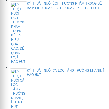
KỸ THUẬT NUÔI ẾCH THƯƠNG PHẨM TRONG BỂ
BẠT: HIỆU QUẢ CAO, DỄ QUẢN LÝ, ÍT HAO HỤT
KỸ THUẬT NUÔI CÁ LÓC TĂNG TRƯỞNG NHANH, ÍT
HAO HỤT