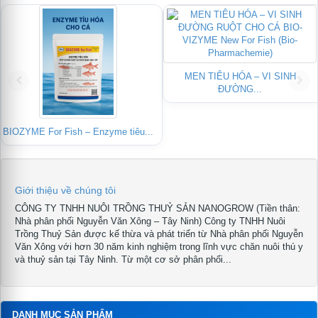
ÓA – VI SINH
NG...
THỨC ĂN HỖN HỢP CHO CÁ
RICHMADE MAST
GIỐNG...
Giới thiệu về chúng tôi
CÔNG TY TNHH NUÔI TRỒNG THUỶ SẢN NANOGROW (Tiền thân:
Nhà phân phối Nguyễn Văn Xông – Tây Ninh) Công ty TNHH Nuôi
Trồng Thuỷ Sản được kế thừa và phát triển từ Nhà phân phối Nguyễn
Văn Xông với hơn 30 năm kinh nghiệm trong lĩnh vực chăn nuôi thú y
và thuỷ sản tại Tây Ninh. Từ một cơ sở phân phối...
DANH MỤC SẢN PHẨM