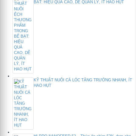
BẠT: HIỆU QUẢ CAO, DỄ QUẢN LÝ, ÍT HAO HỤT
KỸ THUẬT NUÔI CÁ LÓC TĂNG TRƯỞNG NHANH, ÍT
HAO HỤT