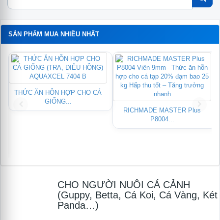
SẢN PHẨM MUA NHIỀU NHẤT
THỨC ĂN HỖN HỢP CHO CÁ
GIỐNG...
RICHMADE MASTER Plus
P8004...
CHO NGƯỜI NUÔI CÁ CẢNH
Module
logo
(Guppy, Betta, Cá Koi, Cá Vàng, Két
Panda…)