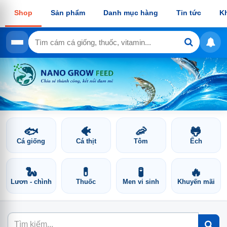
Shop
Sản phẩm
Danh mục hàng
Tin tức
K
🐟
🐠
🦐
🐸
Cá giống
Cá thịt
Tôm
Ếch
🐍
💊
🧪
🔥
Lươn - chình
Thuốc
Men vi sinh
Khuyến mãi