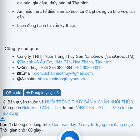
gia súc, gia cầm, thủy sản tại Tây Ninh.
Am hiểu thực tế điều kiện ao nuôi tại địa phương và khu vực lân
cận.
Luôn đồng hành tư vấn kỹ thuật:
Công ty chủ quản
Công ty TNHH Nuôi Trồng Thuỷ Sản NanoGrow
(
NanoGrow.LTM
)
Địa chỉ:
48 Âu Cơ, Hiệp Tân, Hoà Thành, Tây Ninh
Điện thoại:
+84-276-3822384
+84-903093319
Email:
dichvuchannuoithuy@gmail.com
Website:
http://nuoitrongthuysan.vn
QR-code
Đang truy cập: 5
© Bản quyền thuộc về
NUÔI TRỒNG THỦY SẢN & CHĂN NUÔI THÚ Y
.
Mã nguồn
NukeViet CMS
.
Thiết kế bởi
VINADES.,JSC
.
|
Điều khoản
sử dụng
Bạn đã không sử dụng Site,
Bấm vào đây để duy trì trạng thái đăng nhập
.
Thời gian chờ:
60
giây