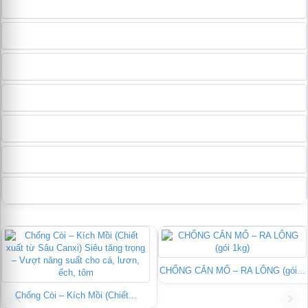
Cá bị bệnh đường ruột có biểu hiện gì?
Có nên dùng kháng sinh phòng bệnh không?
Khi nào cần dùng thuốc tím (KMnO₄)?
Sử dụng muối có tác dụng gì?
Nguyên nhân cá bị ký sinh Trùng Mỏ Neo, Trùng Bánh Xe?
Cá nổi đầu nhưng vẫn ăn mạnh là bệnh gì?
Bệnh gan thận mủ ở cá tra có nguy hiểm không?
CHỐNG CẮN MỔ – RA LÔNG (gói...
Chống Còi – Kích Mồi (Chiết...