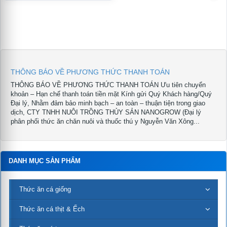
THÔNG BÁO VỀ PHƯƠNG THỨC THANH TOÁN
THÔNG BÁO VỀ PHƯƠNG THỨC THANH TOÁN Ưu tiên chuyển
khoản – Hạn chế thanh toán tiền mặt Kính gửi Quý Khách hàng/Quý
Đại lý, Nhằm đảm bảo minh bạch – an toàn – thuận tiện trong giao
dịch, CTY TNHH NUÔI TRỒNG THỦY SẢN NANOGROW (Đại lý
phân phối thức ăn chăn nuôi và thuốc thú y Nguyễn Văn Xông...
DANH MỤC SẢN PHẨM
Thức ăn cá giống
Thức ăn cá thịt & Ếch