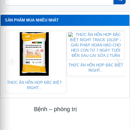
SẢN PHẨM MUA NHIỀU NHẤT
N
THỨC ĂN HỖN HỢP ĐẶC BIỆT
RIGHT...
THỨC ĂN HỖN HỢP ĐẶC BIỆT
RIGHT...
Bệnh – phòng trị
Module
logo