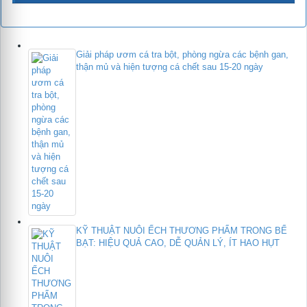
Giải pháp ươm cá tra bột, phòng ngừa các bệnh gan,
thận mủ và hiện tượng cá chết sau 15-20 ngày
KỸ THUẬT NUÔI ẾCH THƯƠNG PHẨM TRONG BỂ
BẠT: HIỆU QUẢ CAO, DỄ QUẢN LÝ, ÍT HAO HỤT