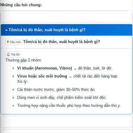
Những câu hỏi chung:
Cá tấn công nhau, cắn đuôi, vì sao?
Tôm/cá bị đỏ thân, xuất huyết là bệnh gì?
Tôm/cá bị đỏ thân, xuất huyết là bệnh gì?
Câu hỏi
Trả lời
Thường gặp 2 nhóm:
Vi khuẩn (Aeromonas, Vibrio)
→ đỏ thân, loét, lờ đờ.
Virus hoặc sốc môi trường
→ chết rải rác đến hàng loạt.
Xử lý:
Cải thiện nước trước, giảm 30–50% thức ăn.
Dùng men vi sinh đáy, chế phẩm kiểm soát khí độc.
Trường hợp nặng cần thuốc phù hợp theo hướng dẫn thú y.
Nguyên nhân cá chết rải rác buổi sáng sớm?