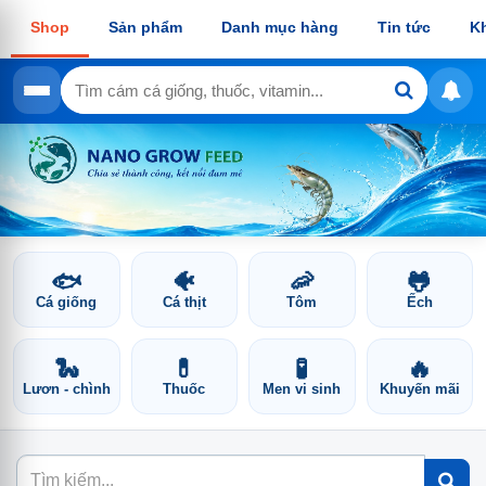
Shop
Sản phẩm
Danh mục hàng
Tin tức
K
🐟
🐠
🦐
🐸
Cá giống
Cá thịt
Tôm
Ếch
🐍
💊
🧪
🔥
Lươn - chình
Thuốc
Men vi sinh
Khuyến mãi