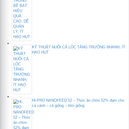
KỸ THUẬT NUÔI CÁ LÓC TĂNG TRƯỞNG NHANH, ÍT
HAO HỤT
HI-PRO NANOFEED 52 – Thức ăn chìm 52% đạm cho
cá cảnh – cá giống – tôm giống