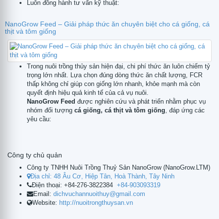
Luôn đồng hành tư vấn kỹ thuật:
NanoGrow Feed – Giải pháp thức ăn chuyên biệt cho cá giống, cá
thịt và tôm giống
Trong nuôi trồng thủy sản hiện đại, chi phí thức ăn luôn chiếm tỷ
trọng lớn nhất. Lựa chọn đúng dòng thức ăn chất lượng, FCR
thấp không chỉ giúp con giống lớn nhanh, khỏe mạnh mà còn
quyết định hiệu quả kinh tế của cả vụ nuôi.
NanoGrow Feed
được nghiên cứu và phát triển nhằm phục vụ
nhóm đối tượng
cá giống, cá thịt và tôm giống
, đáp ứng các
yêu cầu:
Công ty chủ quản
Công ty TNHH Nuôi Trồng Thuỷ Sản NanoGrow
(
NanoGrow.LTM
)
Địa chỉ:
48 Âu Cơ, Hiệp Tân, Hoà Thành, Tây Ninh
Điện thoại:
+84-276-3822384
+84-903093319
Email:
dichvuchannuoithuy@gmail.com
Website:
http://nuoitrongthuysan.vn